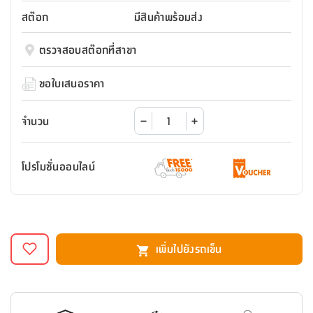
สตี
ใส่
สไลด์
น้ำ
ออฟฟิศ
ลิ้น
สต๊อก
มีสินค้าพร้อมส่ง
เฟ่น&ส
รองเท้า
รุ่น
เก้าอี้
ชัก
เต
อุปกรณ์
วา
สตูล
สำนักงาน
ตรวจสอบสต๊อกที่สาขา
ตะกร้า
ตัส
ภายใน
โน่
อเนกประสงค์
ห้องน้ำ
ตู้
ขอใบเสนอราคา
ชุด
ลิ้น
กล่อง
ผ้า
ห้อง
ชัก
อเนกประสงค์
ขนหนู
นอน
จำนวน
และ
รุ่น
ตู้
ชุด
เมล
ลิ้น
โปรโมชั่นออนไลน์
คลุม
เบิร์น
ชัก
อาบ
อเนกประสงค์
น้ำ
ชั้น
อุปกรณ์
วาง
เพิ่มไปยังรถเข็น
อาบ
อเนกประสงค์
น้ำ
ถาด
วาง