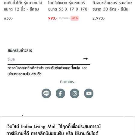
แจกันตั้งโต๊ะ รุ่นมาเดนโล่
โคมไฟแขวน รุ่นเซเบอร์
ถังขยะเซ็นเซอร์ รุ่นเอโกะ
ขนาด 12 นิ้ว - สีทอง
ขนาด 55 X 17 X 178
ขนาด 50 ลิตร - สีเงิน
ซม. - สีดำ/ทองแดง
650.-
990.-
2,990.-
2,290.-
-
56
%
สมัครรับข่าวสาร
การสมัครสมาชิกถือว่าท่านยอมรับข้อกำหนด
เงื่อนไข และ
นโยบายความเป็นส่วนตัว
ติดตามเรา
ดูแลลูกค้า
เว็บไซต์ Index Living Mall ใช้คุกกี้เพื่อประสบการณ์
สาขาและการบริการ
การใช้งานที่ดี การคลิกปุ่มยอมรับ หรือ ใช้งานเว็บไซต์