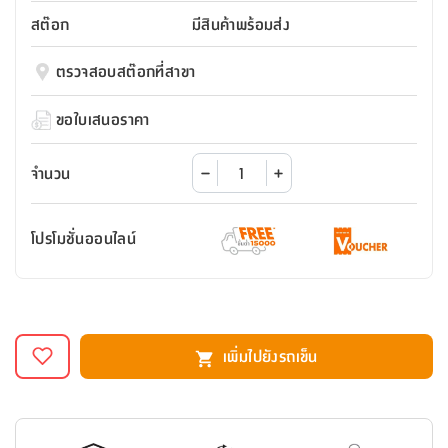
สตี
ใส่
สไลด์
น้ำ
ออฟฟิศ
ลิ้น
สต๊อก
มีสินค้าพร้อมส่ง
เฟ่น&ส
รองเท้า
รุ่น
เก้าอี้
ชัก
เต
อุปกรณ์
วา
สตูล
สำนักงาน
ตรวจสอบสต๊อกที่สาขา
ตะกร้า
ตัส
ภายใน
โน่
อเนกประสงค์
ห้องน้ำ
ตู้
ขอใบเสนอราคา
ชุด
ลิ้น
กล่อง
ผ้า
ห้อง
ชัก
อเนกประสงค์
ขนหนู
นอน
จำนวน
และ
รุ่น
ตู้
ชุด
เมล
ลิ้น
โปรโมชั่นออนไลน์
คลุม
เบิร์น
ชัก
อาบ
อเนกประสงค์
น้ำ
ชั้น
อุปกรณ์
วาง
เพิ่มไปยังรถเข็น
อาบ
อเนกประสงค์
น้ำ
ถาด
วาง