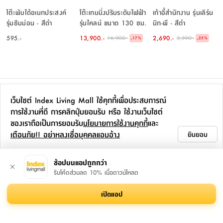
โต๊ะพับได้อเนกประสงค์
โต๊ะเกมมิ่งปรับระดับไฟฟ้า
เก้าอี้สำนักงาน รุ่นเลิร์น
รุ่นซิมม่อน - สีดำ
รุ่นไคลน์ ขนาด 130 ซม.
นิก-พี - สีดำ
- สีดำ
595.-
13,900.-
2,690.-
16,900.-
3,590.-
-
-
17
%
25
%
ซื้อร่วมกัน
เว็บไซต์ Index Living Mall ใช้คุกกี้เพื่อประสบการณ์
การใช้งานที่ดี การคลิกปุ่มยอมรับ หรือ ใช้งานเว็บไซต์
ของเราถือเป็นการยอมรับ
นโยบายการใช้งานคุกกี้
และ
เตือนภัย!! อย่าหลงเชื่อบุคคลแอบอ้าง
ยินยอม
ช้อปบนแอปถูกกว่า
รับโค้ดส่วนลด 10% เมื่อดาวน์โหลด
น้ำหอมปรับอากาศ รุ่น
ชั้นวางของอเนกประสงค์
เกล็ดทำความสะอาดท่อ
เปิดแอป
ลอนดอน ขนาด 180
รุ่นมาม่า - สีเงิน
ตัน ฟาร์เซ็นท์ ขนาด 65
มล. - สีน้ำตาล/ดำ
กรัม - สีน้ำเงิน
299.-
495.-
53.-
595.-
-
49
%