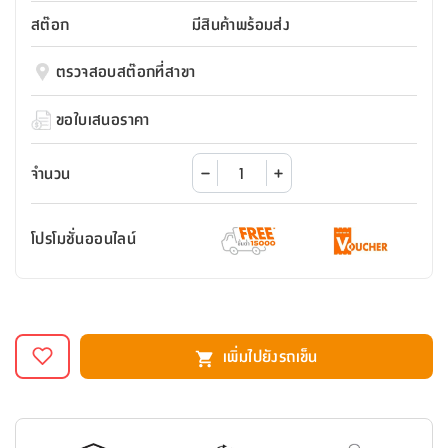
สตี
ใส่
สไลด์
น้ำ
ออฟฟิศ
ลิ้น
สต๊อก
มีสินค้าพร้อมส่ง
เฟ่น&ส
รองเท้า
รุ่น
เก้าอี้
ชัก
เต
อุปกรณ์
วา
สตูล
สำนักงาน
ตรวจสอบสต๊อกที่สาขา
ตะกร้า
ตัส
ภายใน
โน่
อเนกประสงค์
ห้องน้ำ
ตู้
ขอใบเสนอราคา
ชุด
ลิ้น
กล่อง
ผ้า
ห้อง
ชัก
อเนกประสงค์
ขนหนู
นอน
จำนวน
และ
รุ่น
ตู้
ชุด
เมล
ลิ้น
โปรโมชั่นออนไลน์
คลุม
เบิร์น
ชัก
อาบ
อเนกประสงค์
น้ำ
ชั้น
อุปกรณ์
วาง
เพิ่มไปยังรถเข็น
อาบ
อเนกประสงค์
น้ำ
ถาด
วาง