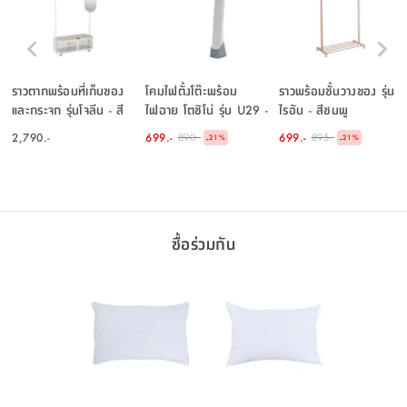
ราวตากพร้อมที่เก็บของ
โคมไฟตั้งโต๊ะพร้อม
ราวพร้อมชั้นวางของ รุ่น
และกระจก รุ่นโจลีน - สี
ไฟฉาย โตชิโน่ รุ่น U29 -
ไรอัน - สีชมพู
ขาว/ธรรมชาติ
สีขาว
2,790.-
699.-
699.-
890.-
895.-
-
-
21
%
21
%
ซื้อร่วมกัน