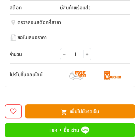
สตี
ใส่
สไลด์
น้ำ
ออฟฟิศ
ลิ้น
สต๊อก
มีสินค้าพร้อมส่ง
เฟ่น&ส
รองเท้า
รุ่น
เก้าอี้
ชัก
เต
อุปกรณ์
วา
สตูล
สำนักงาน
ตรวจสอบสต๊อกที่สาขา
ตะกร้า
ตัส
ภายใน
โน่
อเนกประสงค์
ห้องน้ำ
ตู้
ขอใบเสนอราคา
ชุด
ลิ้น
กล่อง
ผ้า
ห้อง
ชัก
อเนกประสงค์
ขนหนู
นอน
จำนวน
และ
รุ่น
ตู้
ชุด
เมล
ลิ้น
โปรโมชั่นออนไลน์
คลุม
เบิร์น
ชัก
อาบ
อเนกประสงค์
น้ำ
ชั้น
อุปกรณ์
วาง
เพิ่มไปยังรถเข็น
อาบ
อเนกประสงค์
น้ำ
แชท + ซื้อ ผ่าน
ถาด
วาง