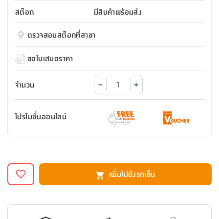
สตี
ใส่
สไลด์
น้ำ
ออฟฟิศ
ลิ้น
สต๊อก
มีสินค้าพร้อมส่ง
เฟ่น&ส
รองเท้า
รุ่น
เก้าอี้
ชัก
เต
อุปกรณ์
วา
สตูล
สำนักงาน
ตรวจสอบสต๊อกที่สาขา
ตะกร้า
ตัส
ภายใน
โน่
อเนกประสงค์
ห้องน้ำ
ตู้
ขอใบเสนอราคา
ชุด
ลิ้น
กล่อง
ผ้า
ห้อง
ชัก
อเนกประสงค์
ขนหนู
นอน
จำนวน
และ
รุ่น
ตู้
ชุด
เมล
ลิ้น
โปรโมชั่นออนไลน์
คลุม
เบิร์น
ชัก
อาบ
อเนกประสงค์
น้ำ
ชั้น
อุปกรณ์
วาง
เพิ่มไปยังรถเข็น
อาบ
อเนกประสงค์
น้ำ
ถาด
วาง