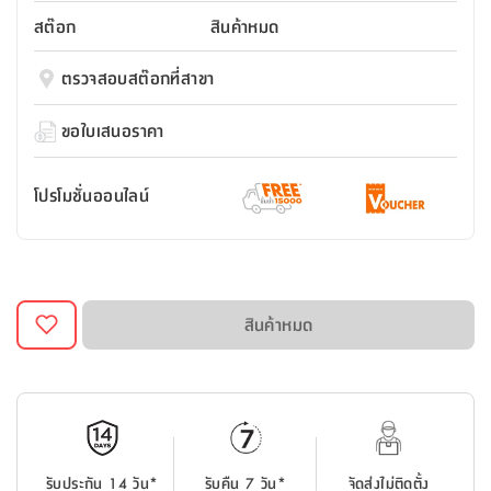
สตี
ใส่
สไลด์
น้ำ
ออฟฟิศ
ลิ้น
สต๊อก
สินค้าหมด
เฟ่น&ส
รองเท้า
รุ่น
เก้าอี้
ชัก
เต
อุปกรณ์
วา
สตูล
สำนักงาน
ตรวจสอบสต๊อกที่สาขา
ตะกร้า
ตัส
ภายใน
โน่
อเนกประสงค์
ห้องน้ำ
ตู้
ขอใบเสนอราคา
ชุด
ลิ้น
กล่อง
ผ้า
ห้อง
ชัก
อเนกประสงค์
ขนหนู
นอน
โปรโมชั่นออนไลน์
และ
รุ่น
ตู้
ชุด
เมล
ลิ้น
คลุม
เบิร์น
ชัก
อาบ
อเนกประสงค์
น้ำ
สินค้าหมด
ชั้น
อุปกรณ์
วาง
อาบ
อเนกประสงค์
น้ำ
ถาด
รับประกัน 14 วัน*
รับคืน 7 วัน*
จัดส่งไม่ติดตั้ง
วาง