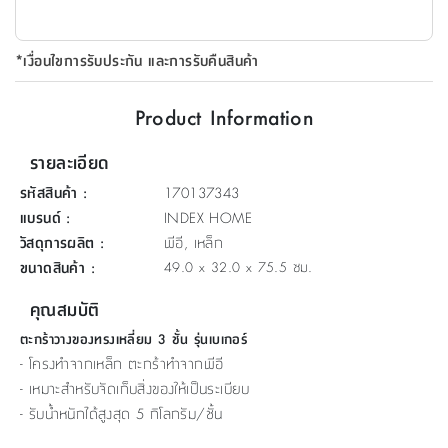
ที่
วาง
*เงื่อนไขการรับประกัน และการรับคืนสินค้า
ของ
อเนกประสงค์
Product Information
ถัง
รายละเอียด
น้ำ
รหัสสินค้า
:
170137343
แบรนด์
:
INDEX HOME
วัสดุการผลิต
:
พีอี, เหล็ก
ขนาดสินค้า
:
49.0 x 32.0 x 75.5 ซม.
คุณสมบัติ
ตะกร้าวางของทรงเหลี่ยม 3 ชั้น รุ่นเบเกอร์
- โครงทำจากเหล็ก ตะกร้าทำจากพีอี
- เหมาะสำหรับจัดเก็บสิ่งของให้เป็นระเบียบ
- รับน้ำหนักได้สูงสุด 5 กิโลกรัม/ชั้น