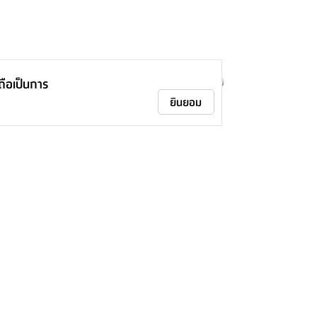
าถือเป็นการ
ยินยอม
ชามผสม รุ่นบลิ๊ง ขนาด 4.8 ลิตร - สีเงิน
215.-