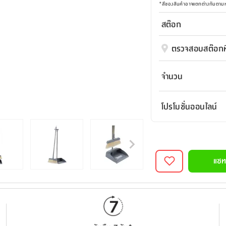
*
สีของสินค้าอาจแตกต่างกันตา
สต๊อก
ตรวจสอบสต๊อกที
จำนวน
โปรโมชั่นออนไลน์
แชท