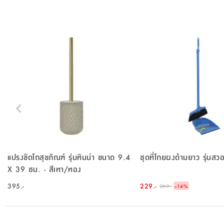
แปรงขัดโถสุขภัณฑ์ รุ่นทินน่า ขนาด 9.4
ชุดที่โกยผงด้ามยาว รุ่นสวอช
X 39 ซม. - สีเทา/ทอง
395.-
229.-
-
269.-
14
%