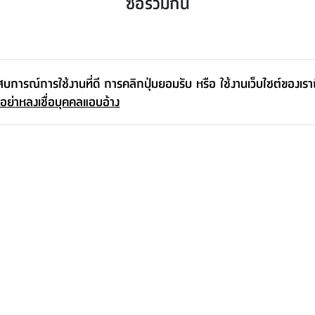
ซื้อร่วมกัน
ะสบการณ์การใช้งานที่ดี การคลิกปุ่มยอมรับ หรือ ใช้งานเว็บไซต์ของเร
 อย่าหลงเชื่อบุคคลแอบอ้าง
ชุดเครื่องครัว รุ่นแฮนด์ซัมเม่ย์ (6 ชิ้น/
ชุด) - สีดำ/ธรรมชาติ
1,790.-
เพิ่มเติมจากซีรีส์นี้