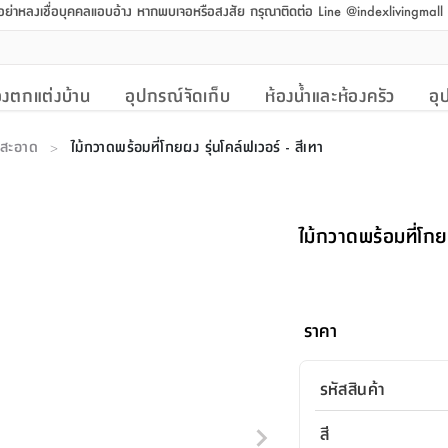
 อย่าหลงเชื่อบุคคลแอบอ้าง หากพบเจอหรือสงสัย กรุณาติดต่อ Line @indexlivingmal
งตกแต่งบ้าน
อุปกรณ์จัดเก็บ
ห้องน้ำและห้องครัว
อุ
มสะอาด
ไม้กวาดพร้อมที่โกยผง รุ่นโคล์ฟเวอร์ - สีเทา
>
ไม้กวาดพร้อมที่โกยผ
ราคา
รหัสสินค้า
สี