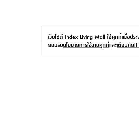
เว็บไซต์ Index Living Mall ใช้คุกกี้เพื่อปร
ยอมรับ
นโยบายการใช้งานคุกกี้
และ
เตือนภัย!!
ชุดแก้วไวน์ รุ่นบลูม (6 ชิ้น/ชุด) - ใสโปร่ง
199.-