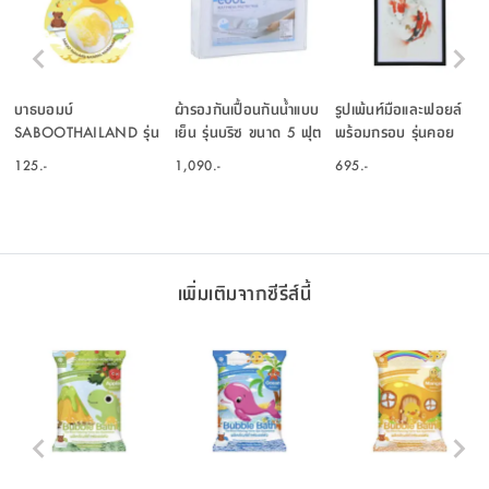
บาธบอมบ์
ผ้ารองกันเปื้อนกันน้ำแบบ
รูปเพ้นท์มือและฟอยล์
SABOOTHAILAND รุ่น
เย็น รุ่นบริซ ขนาด 5 ฟุต
พร้อมกรอบ รุ่นคอย
บับเบิ้ล บาธ กลิ่นเลม่อน
- สีขาว
ขนาด 40 X 60 ซม. -
125.-
1,090.-
695.-
ขนาด 150 กรัม - สี
คละสี
เหลือง/ขาว
เพิ่มเติมจากซีรีส์นี้