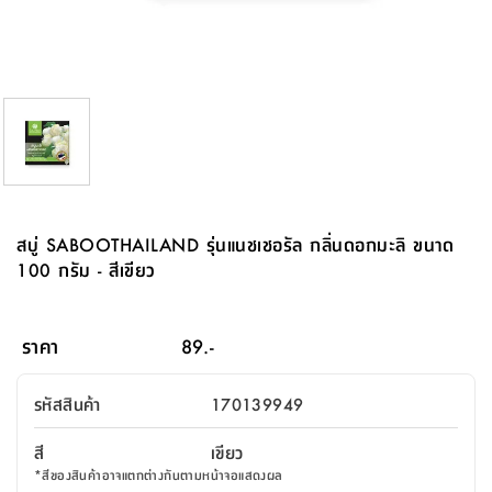
จบ
ฟุต
รูป
เม็ด
จัด
อุปกรณ์
ตกแต่ง
เครื่อง
โคม
อุปกรณ์
ตะกร้า
อาหาร
ของ
รุ่น
โมริ
โน่
ครัว
แป้ง
วาง
และ
นั่ง
อุปกรณ์
ใน
ตู้
โฟม
แต่ง
ถัง
ทำความ
โซฟา
สวน
ครัว
ไฟ
จัด
ผ้า
ใน
เพ
ซี
เล่น
และ
ปลอก
รูป
ซัก
ซี
สูง
สวน
ขยะ
สะอาด
ภาชนะ
ชุด
รุ่น
ระย้า
เก็บ
ห้องน้ำ
นเน่
รีส์
โต๊ะ
อุปกรณ์
อบ
ตู้
ผ้า
ปั้น
อุปกรณ์
โคม
รีส์
เก้าอี้
แบบ
จัด
ห้อง
จิ
สำหรับ
ข้าง
ห้อง
การ
รีด
แขวน
ตู้
นวม
ตกแต่ง
ราง
อุปกรณ์
ไฟ
พับ
หลอด
ใช้
เก็บ
กระจก
วา
นอน
นนี่
สำนักงาน
เตียง
เก็บ
เดิน
และ
ติด
เตี้ย
และ
ม่าน
ตกแต่ง
ห้อง
ไฟ
เท้า
อาหาร
ตั้ง
ซาบิ
รุ่น
ของ
ที่
เครื่อง
ทาง
หลอด
นอน
โต๊ะ
ผนัง
อุปกรณ์
พื้นที่
โซฟา
และ
กล่อง
เหยียบ
พื้น
ซี
ซี
ตู้
รอง
เบาะ
มือ
ไฟ
พับ
ตกแต่ง
ใน
อุปกรณ์
รุ่น
อุปกรณ์
ทิช
และ
รีส์
รีน
บริเวณ
ช่าง
ตู้
สำหรับ
นอน
รอง
ห้อง
สินค้า
สวน
ใน
โด
ชู่
กระจก
นอก
และ
นั่ง
ไซด์
ใช้
แจกัน
นั่ง
แนะนำ
ครัว
ชุด
มิ
ติด
สบู่ SABOOTHAILAND รุ่นแนชเชอรัล กลิ่นดอกมะลิ ขนาด
บ้าน
ที่นอน
อุปกรณ์
เล่น
บอร์ด
ใน
พรม
ที่
ห้อง
เน็ก
ผนัง
100 กรัม - สีเขียว
และ
ปิคนิค
อุปกรณ์
ปรับปรุง
ครัว
ดัก
เก็บ
นอน
สวน
โต๊ะ
ตกแต่ง
ออกแบบ
บ้าน
และ
ฝุ่น
โซฟา
เครื่อง
ฝักบัว
รุ่น
ภาษา
ตู้
กลาง
ผนัง
ห้อง
รุ่น
สำอาง
/
เมล
ราคา
89.-
บิล
เสื้อผ้า
อาหาร
เคียร่
และ
สาย
ตัน
โต๊ะ
เครื่อง
ต์
ใน
ไทย
Eng
า
เครื่อง
ฉีด
รหัสสินค้า
170139949
อิน
คอนโซล
หอม
แบบ
ตู้
ตู้
ประดับ
ชำระ
เฟอร์นิเจอร์
คุณ
สำนักงาน
โซฟา
เสื้อผ้า
/
สี
เขียว
โต๊ะ
พรม
รุ่น
กล่อง
บาน
ก๊อก
*
สีของสินค้าอาจแตกต่างกันตามหน้าจอแสดงผล
ข้าง
ตู้
โฮม