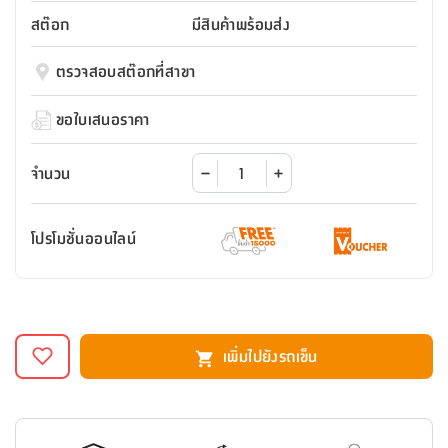
สตี
ใส่
สไลด์
น้ำ
ออฟฟิศ
ลิ้น
สต๊อก
มีสินค้าพร้อมส่ง
เฟ่น&ส
รองเท้า
รุ่น
เก้าอี้
ชัก
เต
อุปกรณ์
วา
สตูล
สำนักงาน
ตรวจสอบสต๊อกที่สาขา
ตะกร้า
ตัส
ภายใน
โน่
อเนกประสงค์
ห้องน้ำ
ตู้
ขอใบเสนอราคา
ชุด
ลิ้น
กล่อง
ผ้า
ห้อง
ชัก
อเนกประสงค์
ขนหนู
นอน
จำนวน
และ
รุ่น
ตู้
ชุด
เมล
ลิ้น
โปรโมชั่นออนไลน์
คลุม
เบิร์น
ชัก
อาบ
อเนกประสงค์
น้ำ
ชั้น
อุปกรณ์
วาง
เพิ่มไปยังรถเข็น
อาบ
อเนกประสงค์
น้ำ
ถาด
วาง