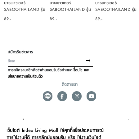
บาธพาวเดอร์
บาธพาวเดอร์
บาธพาวเดอร์
SABOOTHAILAND รุ่น
SABOOTHAILAND รุ่น
SABOOTHAILAND รุ่น
บับเบิ้ล บาธ กลิ่นแอปเปิ้ล
บับเบิ้ล บาธ กลิ่นโอเชี่ยน
บับเบิ้ล บาธ กลิ่นมะม่วง
89.-
89.-
89.-
ขนาด 100 กรัม - สีเขียว
ขนาด 100 กรัม -
ขนาด 100 กรัม - สี
สีน้ำเงิน
เหลือง
สมัครรับข่าวสาร
การสมัครสมาชิกถือว่าท่านยอมรับข้อกำหนด
เงื่อนไข และ
นโยบายความเป็นส่วนตัว
ติดตามเรา
ดูแลลูกค้า
เว็บไซต์ Index Living Mall ใช้คุกกี้เพื่อประสบการณ์
สาขาและการบริการ
การใช้งานที่ดี การคลิกปุ่มยอมรับ หรือ ใช้งานเว็บไซต์