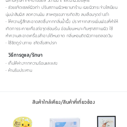
ผสานคุณค่าโจโจ้บาออยล์ วิตามิน E และน้ำผึ้งบริสุทธิ์
- ช่วยขจัดเซลล์ผิวเก่า ปรับสภาพผิวหยาบกร้าน เผยผิวกระจ่างใสเนียน
นุ่มน่าสัมผัส ลดความมัน สาเหตุของการเกิดสิว ลบเลือนจุดด่างดำ
- ให้ความรู้สึกสะอาดสดชื่นจากกลิ่นน้ำผึ้ง ปราศจากสารเพิ่มฟองที่ทำให้
เกิดการระคายเคืองต่อจุดซ่อนเร้น อ่อนโยนเหมาะกับทุกสภาพผิว ใช้
ทำความสะอาดเครื่องสำอางได้หมดจด กลิ่นหอมติดผิวกายตลอดวัน
- ใช้ขัดถูร่างกาย ขจัดสิ่งสกปรก
วิธีการดูแล/รักษา
- เก็บให้ห่างจากความร้อนและแสง
- ห้ามรับประทาน
สินค้าใกล้เคียง/สินค้าที่เกี่ยวข้อง