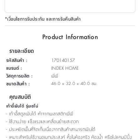
ที่
วาง
*เงื่อนไขการรับประกัน และการรับคืนสินค้า
ของ
อเนกประสงค์
Product Information
ถัง
รายละเอียด
น้ำ
รหัสสินค้า
:
170140157
แบรนด์
:
INDEX HOME
วัสดุการผลิต
:
พีพี
ขนาดสินค้า
:
46.0 x 32.0 x 40.0 ซม.
คุณสมบัติ
เก้าอี้พับได้ รุ่นเซโน่
- เก้าอี้สตูลพับได้ ทำจากพลาสติกพีพี
- ใช้งานง่าย แข็งแรงและเคลื่อนย้ายสะดวก
- ประหยัดพื้นที่จัดเก็บเนื่องจากสินค้าสามารถพับได้
- เหมาะสำหรับใช้งานอเนกประสงค์ ทั้งในห้องครัว ห้องน้ำ หรือไปแคมป์ปิ้ง