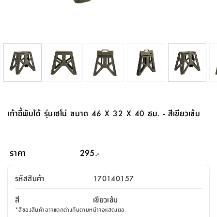
จบ
ฟุต
รูป
เม็ด
จัด
อุปกรณ์
ตกแต่ง
เครื่อง
โคม
อุปกรณ์
ตะกร้า
อาหาร
ของ
รุ่น
โมริ
โน่
ครัว
แป้ง
วาง
และ
นั่ง
อุปกรณ์
ใน
ตู้
โฟม
แต่ง
ถัง
ทำความ
โซฟา
สวน
ครัว
ไฟ
จัด
ผ้า
ใน
เพ
ซี
เล่น
และ
ปลอก
รูป
ซัก
ซี
สูง
สวน
ขยะ
สะอาด
ภาชนะ
ชุด
รุ่น
ระย้า
เก็บ
ห้องน้ำ
นเน่
รีส์
โต๊ะ
อุปกรณ์
อบ
ตู้
ผ้า
ปั้น
อุปกรณ์
โคม
รีส์
เก้าอี้
แบบ
จัด
ห้อง
จิ
สำหรับ
ข้าง
ห้อง
การ
รีด
แขวน
ตู้
นวม
ตกแต่ง
ราง
อุปกรณ์
ไฟ
พับ
หลอด
ใช้
เก็บ
กระจก
วา
นอน
นนี่
สำนักงาน
เตียง
เก็บ
เดิน
และ
ติด
เตี้ย
และ
ม่าน
ตกแต่ง
ห้อง
ไฟ
เท้า
อาหาร
ตั้ง
ซาบิ
รุ่น
ของ
ที่
เครื่อง
ทาง
หลอด
นอน
โต๊ะ
ผนัง
อุปกรณ์
พื้นที่
โซฟา
และ
กล่อง
เหยียบ
พื้น
ซี
ซี
ตู้
รอง
เบาะ
มือ
ไฟ
พับ
ตกแต่ง
ใน
อุปกรณ์
รุ่น
อุปกรณ์
ทิช
และ
รีส์
รีน
บริเวณ
ช่าง
ตู้
สำหรับ
นอน
รอง
ห้อง
สินค้า
สวน
ใน
โด
ชู่
กระจก
นอก
และ
นั่ง
ไซด์
ใช้
แจกัน
นั่ง
แนะนำ
ครัว
ชุด
มิ
ติด
เก้าอี้พับได้ รุ่นเซโน่ ขนาด 46 X 32 X 40 ซม. - สีเขียวเข้ม
บ้าน
ที่นอน
อุปกรณ์
เล่น
บอร์ด
ใน
พรม
ที่
ห้อง
เน็ก
ผนัง
และ
ปิคนิค
อุปกรณ์
ปรับปรุง
ครัว
ดัก
เก็บ
นอน
สวน
โต๊ะ
ตกแต่ง
ออกแบบ
บ้าน
และ
ฝุ่น
โซฟา
เครื่อง
ฝักบัว
รุ่น
ภาษา
ตู้
กลาง
ผนัง
ห้อง
รุ่น
สำอาง
/
เมล
ราคา
295.-
บิล
เสื้อผ้า
อาหาร
เคียร่
และ
สาย
ตัน
โต๊ะ
เครื่อง
ต์
ใน
ไทย
Eng
า
เครื่อง
ฉีด
รหัสสินค้า
170140157
อิน
คอนโซล
หอม
แบบ
ตู้
ตู้
ประดับ
ชำระ
เฟอร์นิเจอร์
คุณ
สำนักงาน
โซฟา
เสื้อผ้า
/
สี
เขียวเข้ม
โต๊ะ
พรม
รุ่น
กล่อง
บาน
ก๊อก
*
สีของสินค้าอาจแตกต่างกันตามหน้าจอแสดงผล
ข้าง
ตู้
โฮม