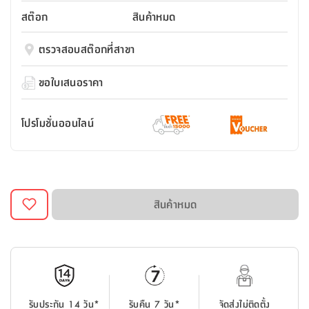
สตี
ใส่
สไลด์
น้ำ
ออฟฟิศ
ลิ้น
สต๊อก
สินค้าหมด
เฟ่น&ส
รองเท้า
รุ่น
เก้าอี้
ชัก
เต
อุปกรณ์
วา
สตูล
สำนักงาน
ตรวจสอบสต๊อกที่สาขา
ตะกร้า
ตัส
ภายใน
โน่
อเนกประสงค์
ห้องน้ำ
ตู้
ขอใบเสนอราคา
ชุด
ลิ้น
กล่อง
ผ้า
ห้อง
ชัก
อเนกประสงค์
ขนหนู
นอน
โปรโมชั่นออนไลน์
และ
รุ่น
ตู้
ชุด
เมล
ลิ้น
คลุม
เบิร์น
ชัก
อาบ
อเนกประสงค์
น้ำ
สินค้าหมด
ชั้น
อุปกรณ์
วาง
อาบ
อเนกประสงค์
น้ำ
ถาด
รับประกัน 14 วัน*
รับคืน 7 วัน*
จัดส่งไม่ติดตั้ง
วาง