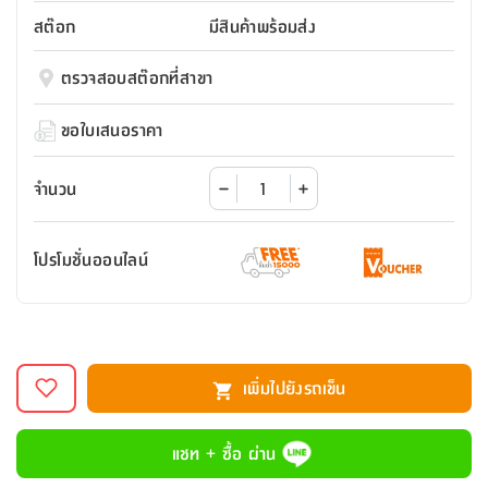
สตี
ใส่
สไลด์
น้ำ
ออฟฟิศ
ลิ้น
สต๊อก
มีสินค้าพร้อมส่ง
เฟ่น&ส
รองเท้า
รุ่น
เก้าอี้
ชัก
เต
อุปกรณ์
วา
สตูล
สำนักงาน
ตรวจสอบสต๊อกที่สาขา
ตะกร้า
ตัส
ภายใน
โน่
อเนกประสงค์
ห้องน้ำ
ตู้
ขอใบเสนอราคา
ชุด
ลิ้น
กล่อง
ผ้า
ห้อง
ชัก
อเนกประสงค์
ขนหนู
นอน
จำนวน
และ
รุ่น
ตู้
ชุด
เมล
ลิ้น
โปรโมชั่นออนไลน์
คลุม
เบิร์น
ชัก
อาบ
อเนกประสงค์
น้ำ
ชั้น
อุปกรณ์
วาง
เพิ่มไปยังรถเข็น
อาบ
อเนกประสงค์
น้ำ
แชท + ซื้อ ผ่าน
ถาด
วาง