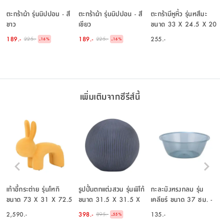
ตะกร้าผ้า รุ่นนิปปอน - สี
ตะกร้าผ้า รุ่นนิปปอน - สี
ตะกร้ามีหูหิ้ว รุ่นทสึมะ
ขาว
เขียว
ขนาด 33 X 24.5 X 20
ซม. - สีธรรมชาติ
189.-
189.-
255.-
225.-
225.-
-
-
16
%
16
%
เพิ่มเติมจากซีรีส์นี้
เก้าอี้กระต่าย รุ่นโทกิ
รูปปั้นตกแต่งสวน รุ่นพิโก้
กะละมังทรงกลม รุ่น
ขนาด 73 X 31 X 72.5
ขนาด 31.5 X 31.5 X
เคลียร์ ขนาด 37 ซม. -
- สีเหลือง
29.5 ซม. - สีเทา
สีฟ้าอ่อน
2,590.-
398.-
135.-
895.-
-
55
%