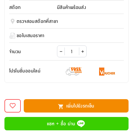
สตี
ใส่
สไลด์
น้ำ
ออฟฟิศ
ลิ้น
สต๊อก
มีสินค้าพร้อมส่ง
เฟ่น&ส
รองเท้า
รุ่น
เก้าอี้
ชัก
เต
อุปกรณ์
วา
สตูล
สำนักงาน
ตรวจสอบสต๊อกที่สาขา
ตะกร้า
ตัส
ภายใน
โน่
อเนกประสงค์
ห้องน้ำ
ตู้
ขอใบเสนอราคา
ชุด
ลิ้น
กล่อง
ผ้า
ห้อง
ชัก
อเนกประสงค์
ขนหนู
นอน
จำนวน
และ
รุ่น
ตู้
ชุด
เมล
ลิ้น
โปรโมชั่นออนไลน์
คลุม
เบิร์น
ชัก
อาบ
อเนกประสงค์
น้ำ
ชั้น
อุปกรณ์
วาง
เพิ่มไปยังรถเข็น
อาบ
อเนกประสงค์
น้ำ
แชท + ซื้อ ผ่าน
ถาด
วาง