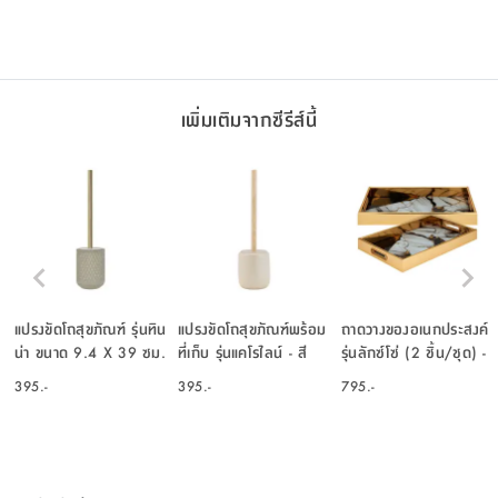
เพิ่มเติมจากซีรีส์นี้
แปรงขัดโถสุขภัณฑ์ รุ่นทิน
แปรงขัดโถสุขภัณฑ์พร้อม
ถาดวางของอเนกประสงค์
น่า ขนาด 9.4 X 39 ซม.
ที่เก็บ รุ่นแคโรไลน์ - สี
รุ่นลักซ์โซ่ (2 ชิ้น/ชุด) -
- สีเทา/ทอง
เบจ/ธรรมชาติ
คละสี
395.-
395.-
795.-