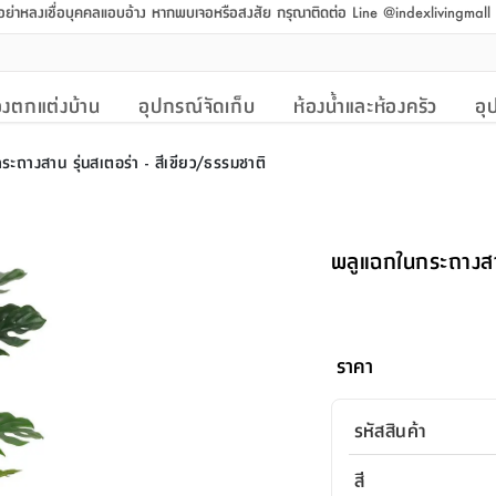
 อย่าหลงเชื่อบุคคลแอบอ้าง หากพบเจอหรือสงสัย กรุณาติดต่อ Line @indexlivingmal
งตกแต่งบ้าน
อุปกรณ์จัดเก็บ
ห้องน้ำและห้องครัว
อุ
ะถางสาน รุ่นสเตอร่า - สีเขียว/ธรรมชาติ
พลูแฉกในกระถางสาน
ราคา
รหัสสินค้า
สี