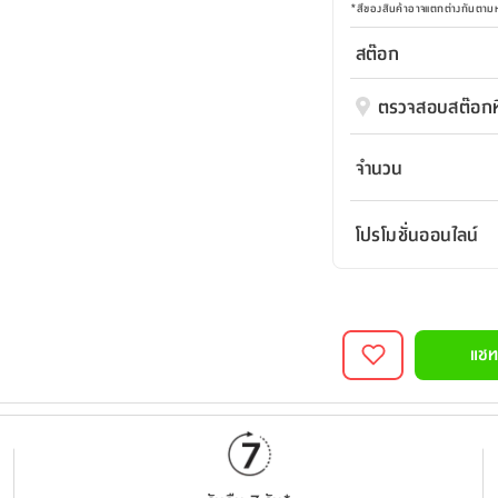
*
สีของสินค้าอาจแตกต่างกันตา
สต๊อก
ตรวจสอบสต๊อกที
จำนวน
โปรโมชั่นออนไลน์
แชท