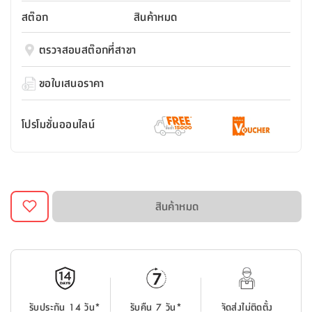
สตี
ใส่
สไลด์
น้ำ
ออฟฟิศ
ลิ้น
สต๊อก
สินค้าหมด
เฟ่น&ส
รองเท้า
รุ่น
เก้าอี้
ชัก
เต
อุปกรณ์
วา
สตูล
สำนักงาน
ตรวจสอบสต๊อกที่สาขา
ตะกร้า
ตัส
ภายใน
โน่
อเนกประสงค์
ห้องน้ำ
ตู้
ขอใบเสนอราคา
ชุด
ลิ้น
กล่อง
ผ้า
ห้อง
ชัก
อเนกประสงค์
ขนหนู
นอน
โปรโมชั่นออนไลน์
และ
รุ่น
ตู้
ชุด
เมล
ลิ้น
คลุม
เบิร์น
ชัก
อาบ
อเนกประสงค์
น้ำ
สินค้าหมด
ชั้น
อุปกรณ์
วาง
อาบ
อเนกประสงค์
น้ำ
ถาด
รับประกัน 14 วัน*
รับคืน 7 วัน*
จัดส่งไม่ติดตั้ง
วาง