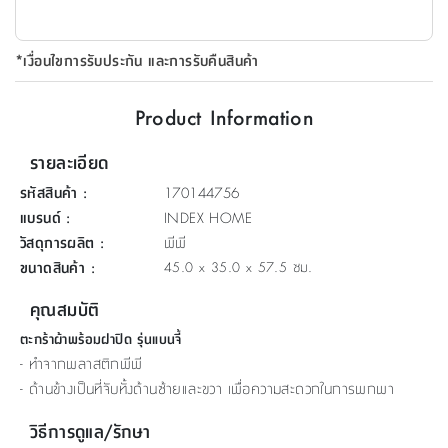
ที่
วาง
*เงื่อนไขการรับประกัน และการรับคืนสินค้า
ของ
อเนกประสงค์
Product Information
ถัง
รายละเอียด
น้ำ
รหัสสินค้า
:
170144756
แบรนด์
:
INDEX HOME
วัสดุการผลิต
:
พีพี
ขนาดสินค้า
:
45.0 x 35.0 x 57.5 ซม.
คุณสมบัติ
ตะกร้าผ้าพร้อมฝาปิด รุ่นแบนจี้
- ทำจากพลาสติกพีพี
- ด้านข้างเป็นที่จับทั้งด้านซ้ายและขวา เพื่อความสะดวกในการพกพา
วิธีการดูแล/รักษา