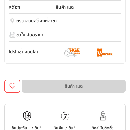
สตี
ใส่
สไลด์
น้ำ
ออฟฟิศ
ลิ้น
สต๊อก
สินค้าหมด
เฟ่น&ส
รองเท้า
รุ่น
เก้าอี้
ชัก
เต
อุปกรณ์
วา
สตูล
สำนักงาน
ตรวจสอบสต๊อกที่สาขา
ตะกร้า
ตัส
ภายใน
โน่
อเนกประสงค์
ห้องน้ำ
ตู้
ขอใบเสนอราคา
ชุด
ลิ้น
กล่อง
ผ้า
ห้อง
ชัก
อเนกประสงค์
ขนหนู
นอน
โปรโมชั่นออนไลน์
และ
รุ่น
ตู้
ชุด
เมล
ลิ้น
คลุม
เบิร์น
ชัก
อาบ
อเนกประสงค์
น้ำ
สินค้าหมด
ชั้น
อุปกรณ์
วาง
อาบ
อเนกประสงค์
น้ำ
ถาด
รับประกัน 14 วัน*
รับคืน 7 วัน*
จัดส่งไม่ติดตั้ง
วาง