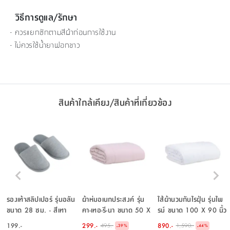
วิธีการดูแล/รักษา
- ควรแยกซักตามสีผ้าก่อนการใช้งาน
- ไม่ควรใช้น้ำยาฟอกขาว
สินค้าใกล้เคียง/สินค้าที่เกี่ยวข้อง
รองเท้าสลิปเปอร์ รุ่นอลัน
ผ้าห่มอเนกประสงค์ รุ่น
ไส้ผ้านวมกันไรฝุ่น รุ่นไพ
ขนาด 28 ซม. - สีเทา
คา-เทอ-รี-นา ขนาด 50 X
รม์ ขนาด 100 X 90 นิ้ว
60 นิ้ว - สีชมพู
- สีขาว
199.-
299.-
890.-
495.-
1,590.-
-
-
39
%
44
%