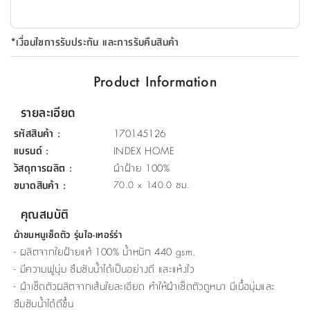
ที่
วาง
*เงื่อนไขการรับประกัน และการรับคืนสินค้า
ของ
อเนกประสงค์
Product Information
ถัง
รายละเอียด
น้ำ
รหัสสินค้า
:
170145126
แบรนด์
:
INDEX HOME
วัสดุการผลิต
:
ผ้าฝ้าย 100%
ขนาดสินค้า
:
70.0 x 140.0 ซม.
คุณสมบัติ
ผ้าขนหนูเช็ดตัว รุ่นไอ-เทอร์ร่า
- ผลิตจากใยฝ้ายแท้ 100% น้ำหนัก 440 gsm.
- มีความฟูนุ่ม ซึมซับน้ำได้เป็นอย่างดี และแห้งไว
- ผ้าเช็ดตัวผลิตจากเส้นใยละเอียด ทำให้ผ้าเช็ดตัวดูหนา มีเนื้อนุ่มและ
ซึมซับน้ำได้ดีขึ้น