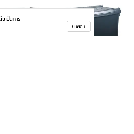
าถือเป็นการ
ยินยอม
สงค์ รุ่นแทงก์เกอร์ ขนาด
กล่องล้อเลื่อน รุ่นมาคูซ ขนาด 100
เบจ
ลิตร - สีเทาเข้ม
395.-
-
455.-
13
%
ติดตามเรา