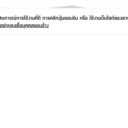
ะสบการณ์การใช้งานที่ดี การคลิกปุ่มยอมรับ หรือ ใช้งานเว็บไซต์ของเร
 อย่าหลงเชื่อบุคคลแอบอ้าง
จัมโบ้ ความจุ
กล่องอเนกประสงค์ รุ่นอะมาทัส ขนาด
กล่องอเนกประ
22 ลิตร - สีเทาอ่อน
70 ลิตร - สี
225.-
995.-