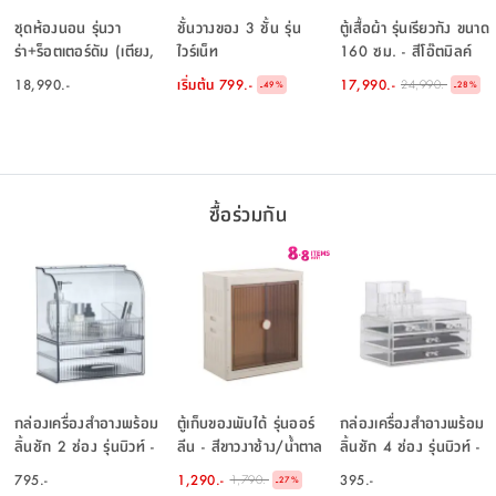
ชุดห้องนอน รุ่นวา
ชั้นวางของ 3 ชั้น รุ่น
ตู้เสื้อผ้า รุ่นเรียวกัง ขนาด
ร่า+ร็อตเตอร์ดัม (เตียง,
ไวร์เน็ท
160 ซม. - สีโอ๊ตมิลค์
ตู้เสื้อผ้าบานสไลด์, โต๊ะ
18,990.-
เริ่มต้น
799.-
17,990.-
24,990.-
-
-
49
%
28
%
เครื่องแป้ง) - สีเลอบาน่า
โอ๊ค/ขาว
ซื้อร่วมกัน
กล่องเครื่องสำอางพร้อม
ตู้เก็บของพับได้ รุ่นออร์
กล่องเครื่องสำอางพร้อม
ลิ้นชัก 2 ช่อง รุ่นบิวท์ -
ลีน - สีขาวงาช้าง/น้ำตาล
ลิ้นชัก 4 ช่อง รุ่นบิวท์ -
ใสโปร่ง
ใสโปร่ง
795.-
1,290.-
395.-
1,790.-
-
27
%