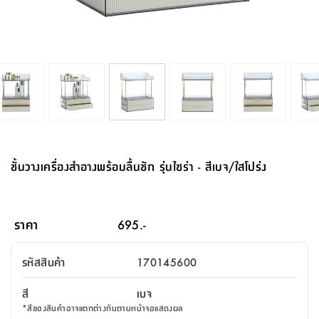
จบ
ฟุต
รูป
เม็ด
จัด
อุปกรณ์
ตกแต่ง
เครื่อง
โคม
อุปกรณ์
ตะกร้า
อาหาร
ของ
รุ่น
โมริ
โน่
ครัว
แป้ง
วาง
และ
นั่ง
อุปกรณ์
ใน
ตู้
โฟม
แต่ง
ถัง
ทำความ
โซฟา
สวน
ครัว
ไฟ
จัด
ผ้า
ใน
เพ
ซี
เล่น
และ
ปลอก
รูป
ซัก
ซี
สูง
สวน
ขยะ
สะอาด
ภาชนะ
ชุด
รุ่น
ระย้า
เก็บ
ห้องน้ำ
นเน่
รีส์
โต๊ะ
อุปกรณ์
อบ
ตู้
ผ้า
ปั้น
อุปกรณ์
โคม
รีส์
เก้าอี้
แบบ
จัด
ห้อง
จิ
สำหรับ
ข้าง
ห้อง
การ
รีด
แขวน
ตู้
นวม
ตกแต่ง
ราง
อุปกรณ์
ไฟ
พับ
หลอด
ใช้
เก็บ
กระจก
วา
นอน
นนี่
สำนักงาน
เตียง
เก็บ
เดิน
และ
ติด
เตี้ย
และ
ม่าน
ตกแต่ง
ห้อง
ไฟ
เท้า
อาหาร
ตั้ง
ซาบิ
รุ่น
ของ
ที่
เครื่อง
ทาง
หลอด
นอน
โต๊ะ
ผนัง
อุปกรณ์
พื้นที่
โซฟา
และ
กล่อง
เหยียบ
พื้น
ซี
ซี
ตู้
รอง
เบาะ
มือ
ไฟ
พับ
ตกแต่ง
ใน
อุปกรณ์
รุ่น
อุปกรณ์
ทิช
และ
รีส์
รีน
บริเวณ
ช่าง
ตู้
สำหรับ
นอน
รอง
ห้อง
สินค้า
สวน
ใน
โด
ชู่
กระจก
นอก
และ
นั่ง
ไซด์
ใช้
แจกัน
นั่ง
แนะนำ
ครัว
ชุด
มิ
ติด
ชั้นวางเครื่องสำอางพร้อมลื้นชัก รุ่นไซร่า - สีเบจ/ใสโปร่ง
บ้าน
ที่นอน
อุปกรณ์
เล่น
บอร์ด
ใน
พรม
ที่
ห้อง
เน็ก
ผนัง
และ
ปิคนิค
อุปกรณ์
ปรับปรุง
ครัว
ดัก
เก็บ
นอน
สวน
โต๊ะ
ตกแต่ง
ออกแบบ
บ้าน
และ
ฝุ่น
โซฟา
เครื่อง
ฝักบัว
รุ่น
ภาษา
ตู้
กลาง
ผนัง
ห้อง
รุ่น
สำอาง
/
เมล
ราคา
695.-
บิล
เสื้อผ้า
อาหาร
เคียร่
และ
สาย
ตัน
โต๊ะ
เครื่อง
ต์
ใน
ไทย
Eng
า
เครื่อง
ฉีด
รหัสสินค้า
170145600
อิน
คอนโซล
หอม
แบบ
ตู้
ตู้
ประดับ
ชำระ
เฟอร์นิเจอร์
คุณ
สำนักงาน
โซฟา
เสื้อผ้า
/
สี
เบจ
โต๊ะ
พรม
รุ่น
กล่อง
บาน
ก๊อก
*
สีของสินค้าอาจแตกต่างกันตามหน้าจอแสดงผล
ข้าง
ตู้
โฮม