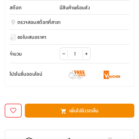
สตี
ใส่
สไลด์
น้ำ
ออฟฟิศ
ลิ้น
สต๊อก
มีสินค้าพร้อมส่ง
เฟ่น&ส
รองเท้า
รุ่น
เก้าอี้
ชัก
เต
อุปกรณ์
วา
สตูล
สำนักงาน
ตรวจสอบสต๊อกที่สาขา
ตะกร้า
ตัส
ภายใน
โน่
อเนกประสงค์
ห้องน้ำ
ตู้
ขอใบเสนอราคา
ชุด
ลิ้น
กล่อง
ผ้า
ห้อง
ชัก
อเนกประสงค์
ขนหนู
นอน
จำนวน
และ
รุ่น
ตู้
ชุด
เมล
ลิ้น
โปรโมชั่นออนไลน์
คลุม
เบิร์น
ชัก
อาบ
อเนกประสงค์
น้ำ
ชั้น
อุปกรณ์
วาง
เพิ่มไปยังรถเข็น
อาบ
อเนกประสงค์
น้ำ
ถาด
วาง