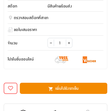
สตี
ใส่
สไลด์
น้ำ
ออฟฟิศ
ลิ้น
สต๊อก
มีสินค้าพร้อมส่ง
เฟ่น&ส
รองเท้า
รุ่น
เก้าอี้
ชัก
เต
อุปกรณ์
วา
สตูล
สำนักงาน
ตรวจสอบสต๊อกที่สาขา
ตะกร้า
ตัส
ภายใน
โน่
อเนกประสงค์
ห้องน้ำ
ตู้
ขอใบเสนอราคา
ชุด
ลิ้น
กล่อง
ผ้า
ห้อง
ชัก
อเนกประสงค์
ขนหนู
นอน
จำนวน
และ
รุ่น
ตู้
ชุด
เมล
ลิ้น
โปรโมชั่นออนไลน์
คลุม
เบิร์น
ชัก
อาบ
อเนกประสงค์
น้ำ
ชั้น
อุปกรณ์
วาง
เพิ่มไปยังรถเข็น
อาบ
อเนกประสงค์
น้ำ
ถาด
วาง