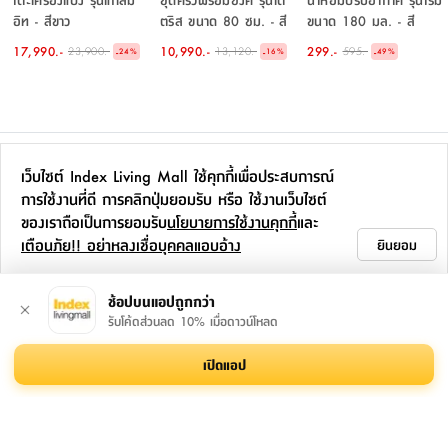
อิท - สีขาว
ตริส ขนาด 80 ซม. - สี
ขนาด 180 มล. - สี
ขาว
น้ำตาล/ดำ
17,990.-
10,990.-
299.-
23,900.-
13,120.-
595.-
-
-
-
24
%
16
%
49
%
ซื้อร่วมกัน
เว็บไซต์ Index Living Mall ใช้คุกกี้เพื่อประสบการณ์
การใช้งานที่ดี การคลิกปุ่มยอมรับ หรือ ใช้งานเว็บไซต์
ของเราถือเป็นการยอมรับ
นโยบายการใช้งานคุกกี้
และ
เตือนภัย!! อย่าหลงเชื่อบุคคลแอบอ้าง
ยินยอม
ช้อปบนแอปถูกกว่า
รับโค้ดส่วนลด 10% เมื่อดาวน์โหลด
รองเท้าสลิปเปอร์ รุ่นอลัน
ชุดมีดพร้อมฐานรอง รุ่น
ถังขยะแบบเหยียบ รุ่นเอ
เปิดแอป
ขนาด 28 ซม. - สีโทป
รีมัส (8 ชิ้น/ชุด) - สีเทา
โกะ ขนาด 30 ลิตร - สี
เงิน
199.-
1,590.-
1,790.-