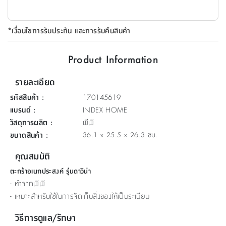
ที่
วาง
*เงื่อนไขการรับประกัน และการรับคืนสินค้า
ของ
อเนกประสงค์
Product Information
ถัง
รายละเอียด
น้ำ
รหัสสินค้า
:
170145619
แบรนด์
:
INDEX HOME
วัสดุการผลิต
:
พีพี
ขนาดสินค้า
:
36.1 x 25.5 x 26.3 ซม.
คุณสมบัติ
ตะกร้าอเนกประสงค์ รุ่นดาวิน่า
- ทำจากพีพี
- เหมาะสำหรับใช้ในการจัดเก็บสิ่งของให้เป็นระเบียบ
วิธีการดูแล/รักษา