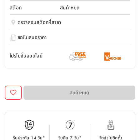
สตี
ใส่
สไลด์
น้ำ
ออฟฟิศ
ลิ้น
สต๊อก
สินค้าหมด
เฟ่น&ส
รองเท้า
รุ่น
เก้าอี้
ชัก
เต
อุปกรณ์
วา
สตูล
สำนักงาน
ตรวจสอบสต๊อกที่สาขา
ตะกร้า
ตัส
ภายใน
โน่
อเนกประสงค์
ห้องน้ำ
ตู้
ขอใบเสนอราคา
ชุด
ลิ้น
กล่อง
ผ้า
ห้อง
ชัก
อเนกประสงค์
ขนหนู
นอน
โปรโมชั่นออนไลน์
และ
รุ่น
ตู้
ชุด
เมล
ลิ้น
คลุม
เบิร์น
ชัก
อาบ
อเนกประสงค์
น้ำ
สินค้าหมด
ชั้น
อุปกรณ์
วาง
อาบ
อเนกประสงค์
น้ำ
ถาด
รับประกัน 14 วัน*
รับคืน 7 วัน*
จัดส่งไม่ติดตั้ง
วาง