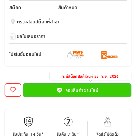
สตี
ใส่
สไลด์
น้ำ
ออฟฟิศ
ลิ้น
สต๊อก
สินค้าหมด
เฟ่น&ส
รองเท้า
รุ่น
เก้าอี้
ชัก
เต
อุปกรณ์
วา
สตูล
สำนักงาน
ตรวจสอบสต๊อกที่สาขา
ตะกร้า
ตัส
ภายใน
โน่
อเนกประสงค์
ห้องน้ำ
ตู้
ขอใบเสนอราคา
ชุด
ลิ้น
กล่อง
ผ้า
ห้อง
ชัก
อเนกประสงค์
ขนหนู
นอน
โปรโมชั่นออนไลน์
และ
รุ่น
ตู้
ชุด
เมล
ลิ้น
คลุม
เบิร์น
จะมีสต็อคสินค้าวันที่
23 ก.ย. 2026
ชัก
อาบ
อเนกประสงค์
น้ำ
จองสินค้าผ่านไลน์
ชั้น
อุปกรณ์
วาง
อาบ
อเนกประสงค์
น้ำ
ถาด
รับประกัน 14 วัน*
รับคืน 7 วัน*
จัดส่งไม่ติดตั้ง
วาง