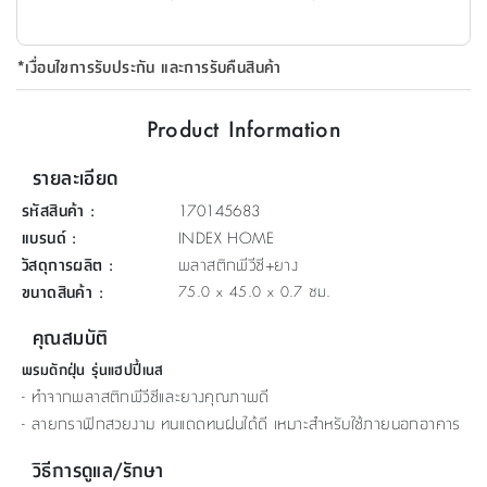
ที่
วาง
*เงื่อนไขการรับประกัน และการรับคืนสินค้า
ของ
อเนกประสงค์
Product Information
ถัง
รายละเอียด
น้ำ
รหัสสินค้า
:
170145683
แบรนด์
:
INDEX HOME
วัสดุการผลิต
:
พลาสติกพีวีซี+ยาง
ขนาดสินค้า
:
75.0 x 45.0 x 0.7 ซม.
คุณสมบัติ
พรมดักฝุ่น รุ่นแฮปปี้เนส
- ทำจากพลาสติกพีวีซีและยางคุณภาพดี
- ลายกราฟิกสวยงาม ทนแดดทนฝนได้ดี เหมาะสำหรับใช้ภายนอกอาคาร
วิธีการดูแล/รักษา