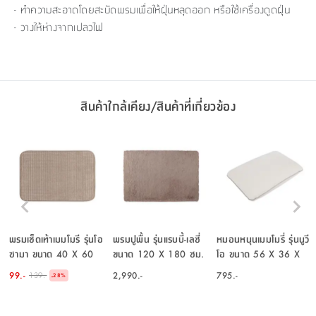
- ทำความสะอาดโดยสะบัดพรมเพื่อให้ฝุ่นหลุดออก หรือใช้เครื่องดูดฝุ่น
- วางให้ห่างจากเปลวไฟ
สินค้าใกล้เคียง/สินค้าที่เกี่ยวข้อง
พรมเช็ดเท้าเมมโมรี รุ่นโอ
พรมปูพื้น รุ่นแรบบี้-เลซี่
หมอนหนุนเมมโมรี่ รุ่นนูวี
ซามา ขนาด 40 X 60
ขนาด 120 X 180 ซม.
โอ ขนาด 56 X 36 X
ซม. - สีน้ำตาลอ่อน
- สีเบจ
12 ซม. - สีขาว
99.-
2,990.-
795.-
139.-
-
28
%