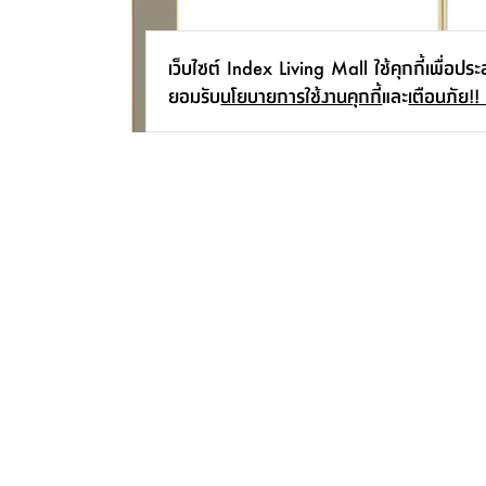
เว็บไซต์ Index Living Mall ใช้คุกกี้เพื่อปร
ยอมรับ
นโยบายการใช้งานคุกกี้
และ
เตือนภัย!!
หน้าบานกระจกใสชาทองเทมเปอร์ กรอบ
แปรงขัดโถสุขภัณฑ์พร้อมที่เก
อลูมิเนียมทอง - สีทอง
สีขาว/ทอง
9,990.-
395.-
สมัครรับข่าวสาร