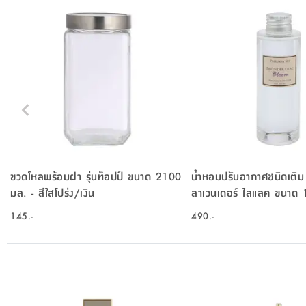
ขวดโหลพร้อมฝา รุ่นท็อปป์ ขนาด 2100
น้ำหอมปรับอากาศชนิดเติม 
มล. - สีใสโปร่ง/เงิน
ลาเวนเดอร์ ไลแลค ขนาด 1
แดง
145.-
490.-