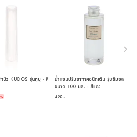
ักบัว KUDOS รุ่นทุบุ - สี
น้ำหอมปรับอากาศชนิดเติม รุ่นซีมอส
ขนาด 100 มล. - สีแดง
490.-
1
%