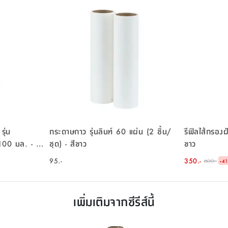
รุ่น
กระดาษกาว รุ่นลินท์ 60 แผ่น (2 ชิ้น/
รีฟิลไส้กรองฝ
00 มล. - สี
ชุด) - สีขาว
ขาว
95.-
350.-
-
600.-
4
เพิ่มเติมจากซีรีส์นี้