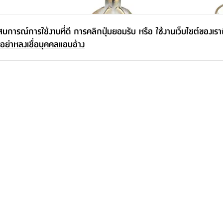
ะสบการณ์การใช้งานที่ดี การคลิกปุ่มยอมรับ หรือ ใช้งานเว็บไซต์ของเร
 อย่าหลงเชื่อบุคคลแอบอ้าง
็บ รุ่นแคลร์ -
แจกันตั้งโต๊ะ รุ่นเลสเต้ ขนาด 9 นิ้ว - สี
เก้าอี้ รุ่น
ขาว/ทอง
- สีทอง/ขาว
399.-
-
895.-
495.-
19
%