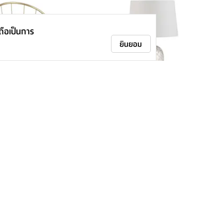
าถือเป็นการ
ยินยอม
เซเลสเทีย ขนาด 48 X 66 ซม.
โคมไฟตั้งโต๊ะ รุ่นออสติน่าห์ - สีขาว/ทอง
990.-
-
1,390.-
28
%
ติดตามเรา