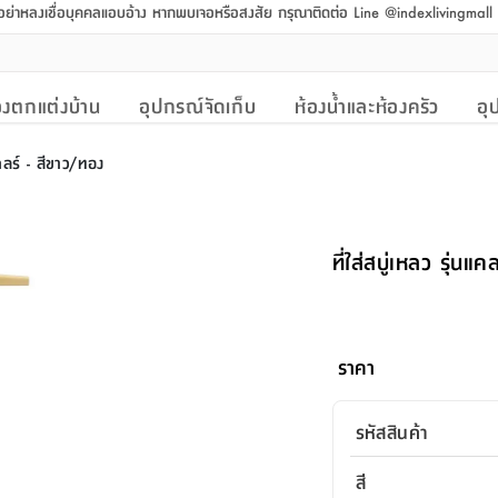
 อย่าหลงเชื่อบุคคลแอบอ้าง หากพบเจอหรือสงสัย กรุณาติดต่อ Line @indexlivingmal
งตกแต่งบ้าน
อุปกรณ์จัดเก็บ
ห้องน้ำและห้องครัว
อุ
นแคลร์ - สีขาว/ทอง
ที่ใส่สบู่เหลว รุ่นแ
ราคา
รหัสสินค้า
สี