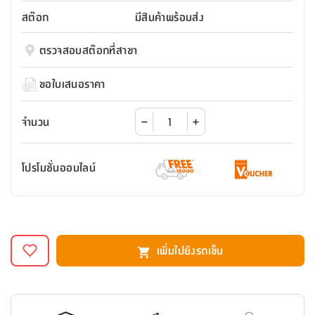
สตี
ใส่
สไลด์
น้ำ
ออฟฟิศ
ลิ้น
สต๊อก
มีสินค้าพร้อมส่ง
เฟ่น&ส
รองเท้า
รุ่น
เก้าอี้
ชัก
เต
อุปกรณ์
วา
สตูล
สำนักงาน
ตรวจสอบสต๊อกที่สาขา
ตะกร้า
ตัส
ภายใน
โน่
อเนกประสงค์
ห้องน้ำ
ตู้
ขอใบเสนอราคา
ชุด
ลิ้น
กล่อง
ผ้า
ห้อง
ชัก
อเนกประสงค์
ขนหนู
นอน
จำนวน
และ
รุ่น
ตู้
ชุด
เมล
ลิ้น
โปรโมชั่นออนไลน์
คลุม
เบิร์น
ชัก
อาบ
อเนกประสงค์
น้ำ
ชั้น
อุปกรณ์
วาง
เพิ่มไปยังรถเข็น
อาบ
อเนกประสงค์
น้ำ
ถาด
วาง