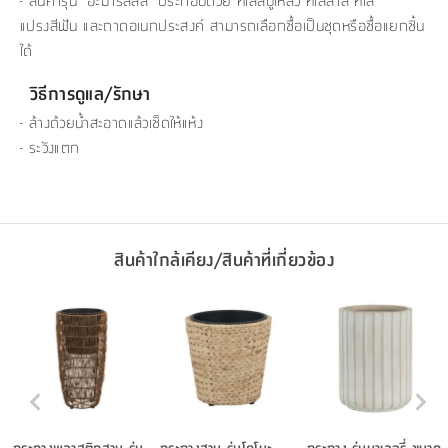
- สินค้ารุ่น "อะมาริลลีส" ประกอบด้วย ที่ใส่สบู่เหลว ที่ใส่สำลี ที่ใส่
แปรงสีฟัน และถาดอเนกประสงค์ สามารถเลือกซื้อเป็นชุดหรือซื้อแยกชิ้น
ได้
วิธีการดูแล/รักษา
- ล้างด้วยน้ำสะอาดแล้วเช็ดให้แห้ง
- ระวังแตก
สินค้าใกล้เคียง/สินค้าที่เกี่ยวข้อง
กระถางพลาสติกสาน รุ่น
กระถางสาน รุ่นโคโมะ
กระถาง รุ่นบาเลอรี่ ขนาด