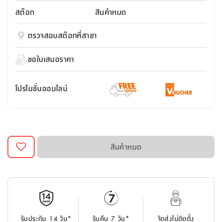
สตี
ใส่
สไลด์
น้ำ
ออฟฟิศ
ลิ้น
สต๊อก
สินค้าหมด
เฟ่น&ส
รองเท้า
รุ่น
เก้าอี้
ชัก
เต
อุปกรณ์
วา
สตูล
สำนักงาน
ตรวจสอบสต๊อกที่สาขา
ตะกร้า
ตัส
ภายใน
โน่
อเนกประสงค์
ห้องน้ำ
ตู้
ขอใบเสนอราคา
ชุด
ลิ้น
กล่อง
ผ้า
ห้อง
ชัก
อเนกประสงค์
ขนหนู
นอน
โปรโมชั่นออนไลน์
และ
รุ่น
ตู้
ชุด
เมล
ลิ้น
คลุม
เบิร์น
ชัก
อาบ
อเนกประสงค์
น้ำ
สินค้าหมด
ชั้น
อุปกรณ์
วาง
อาบ
อเนกประสงค์
น้ำ
ถาด
รับประกัน 14 วัน*
รับคืน 7 วัน*
จัดส่งไม่ติดตั้ง
วาง