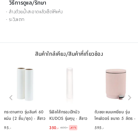
วิธีการดูแล/รักษา
- ล้างด้วยน้ำสะอาดแล้วเช็ดให้แห้ง
- ระวังแตก
สินค้าใกล้เคียง/สินค้าที่เกี่ยวข้อง
กระดาษกาว รุ่นลินท์ 60
รีฟิลไส้กรองฝักบัว
ถังขยะแบบเหยียบ รุ่น
แผ่น (2 ชิ้น/ชุด) - สีขาว
KUDOS รุ่นทุบุ - สีขาว
โคฟเวอร์ ขนาด 5 ลิตร -
สีชมพูอ่อน
95.-
350.-
595.-
600.-
-
41
%