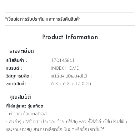
ที่
วาง
*เงื่อนไขการรับประกัน และการรับคืนสินค้า
ของ
อเนกประสงค์
Product Information
ถัง
รายละเอียด
น้ำ
รหัสสินค้า
:
170145861
แบรนด์
:
INDEX HOME
วัสดุการผลิต
:
แก้วใส+เอบีเอส+พีพี
ขนาดสินค้า
:
6.8 x 6.8 x 17.0 ซม.
คุณสมบัติ
ที่ใส่สบู่เหลว รุ่นสก็อต
- ทำจากแก้วและเอบีเอส
- สินค้ารุ่น "สก็อต" ประกอบด้วย ที่ใส่สบู่เหลว ที่ใส่สำลี ที่ใส่แปรงสีฟัน
และจานรองสบู่ สามารถเลือกซื้อเป็นชุดหรือซื้อแยกชิ้นได้