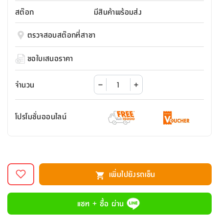
สตี
ใส่
สไลด์
น้ำ
ออฟฟิศ
ลิ้น
สต๊อก
มีสินค้าพร้อมส่ง
เฟ่น&ส
รองเท้า
รุ่น
เก้าอี้
ชัก
เต
อุปกรณ์
วา
สตูล
สำนักงาน
ตรวจสอบสต๊อกที่สาขา
ตะกร้า
ตัส
ภายใน
โน่
อเนกประสงค์
ห้องน้ำ
ตู้
ขอใบเสนอราคา
ชุด
ลิ้น
กล่อง
ผ้า
ห้อง
ชัก
อเนกประสงค์
ขนหนู
นอน
จำนวน
และ
รุ่น
ตู้
ชุด
เมล
ลิ้น
โปรโมชั่นออนไลน์
คลุม
เบิร์น
ชัก
อาบ
อเนกประสงค์
น้ำ
ชั้น
อุปกรณ์
วาง
เพิ่มไปยังรถเข็น
อาบ
อเนกประสงค์
น้ำ
แชท + ซื้อ ผ่าน
ถาด
วาง