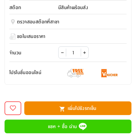
สตี
ใส่
สไลด์
น้ำ
ออฟฟิศ
ลิ้น
สต๊อก
มีสินค้าพร้อมส่ง
เฟ่น&ส
รองเท้า
รุ่น
เก้าอี้
ชัก
เต
อุปกรณ์
วา
สตูล
สำนักงาน
ตรวจสอบสต๊อกที่สาขา
ตะกร้า
ตัส
ภายใน
โน่
อเนกประสงค์
ห้องน้ำ
ตู้
ขอใบเสนอราคา
ชุด
ลิ้น
กล่อง
ผ้า
ห้อง
ชัก
อเนกประสงค์
ขนหนู
นอน
จำนวน
และ
รุ่น
ตู้
ชุด
เมล
ลิ้น
โปรโมชั่นออนไลน์
คลุม
เบิร์น
ชัก
อาบ
อเนกประสงค์
น้ำ
ชั้น
อุปกรณ์
วาง
เพิ่มไปยังรถเข็น
อาบ
อเนกประสงค์
น้ำ
แชท + ซื้อ ผ่าน
ถาด
วาง