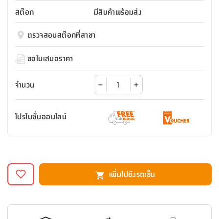
สตี
ใส่
สไลด์
น้ำ
ออฟฟิศ
ลิ้น
สต๊อก
มีสินค้าพร้อมส่ง
เฟ่น&ส
รองเท้า
รุ่น
เก้าอี้
ชัก
เต
อุปกรณ์
วา
สตูล
สำนักงาน
ตรวจสอบสต๊อกที่สาขา
ตะกร้า
ตัส
ภายใน
โน่
อเนกประสงค์
ห้องน้ำ
ตู้
ขอใบเสนอราคา
ชุด
ลิ้น
กล่อง
ผ้า
ห้อง
ชัก
อเนกประสงค์
ขนหนู
นอน
จำนวน
และ
รุ่น
ตู้
ชุด
เมล
ลิ้น
โปรโมชั่นออนไลน์
คลุม
เบิร์น
ชัก
อาบ
อเนกประสงค์
น้ำ
ชั้น
อุปกรณ์
วาง
เพิ่มไปยังรถเข็น
อาบ
อเนกประสงค์
น้ำ
ถาด
วาง