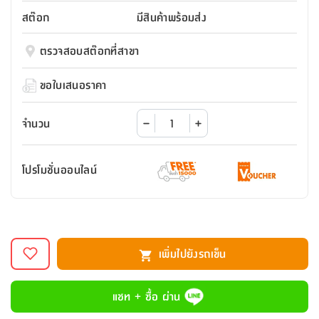
สตี
ใส่
สไลด์
น้ำ
ออฟฟิศ
ลิ้น
สต๊อก
มีสินค้าพร้อมส่ง
เฟ่น&ส
รองเท้า
รุ่น
เก้าอี้
ชัก
เต
อุปกรณ์
วา
สตูล
สำนักงาน
ตรวจสอบสต๊อกที่สาขา
ตะกร้า
ตัส
ภายใน
โน่
อเนกประสงค์
ห้องน้ำ
ตู้
ขอใบเสนอราคา
ชุด
ลิ้น
กล่อง
ผ้า
ห้อง
ชัก
อเนกประสงค์
ขนหนู
นอน
จำนวน
และ
รุ่น
ตู้
ชุด
เมล
ลิ้น
โปรโมชั่นออนไลน์
คลุม
เบิร์น
ชัก
อาบ
อเนกประสงค์
น้ำ
ชั้น
อุปกรณ์
วาง
เพิ่มไปยังรถเข็น
อาบ
อเนกประสงค์
น้ำ
แชท + ซื้อ ผ่าน
ถาด
วาง