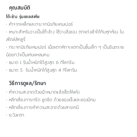
คุณสมบัติ
โต๊ะข้าง รุ่นเซเลสเทีย
- ทำจากเหล็กและกระจกนิรภัยเทมเปอร์
- เหมาะสำหรับวางเป็นโต๊ะข้าง ใช้วางสิ่งของ ตกแต่งเข้าได้กับทุกห้อง ใน
สไตล์ลัคซูรี่
- กระจกนิรภัยเทมเปอร์ เมื่อแตกหักจะแตกเป็นชิ้นเล็ก ๆ เป็นอันตราย
น้อยกว่าเป็นเศษแหลมคม
- ขนาด L รับน้ำหนักได้สูงสุด 6 กิโลกรัม
- ขนาด S รับน้ำหนักได้สูงสุด 4 กิโลกรัม
วิธีการดูแล/รักษา
- ทำความสะอาดด้วยผ้าหมาดแล้วเช็ดให้แห้ง
- หลีกเลี่ยงการกรีด ขูดขีด ด้วยของแข็งและของมีคม
- หลีกเลี่ยงการทำความสะอาดด้วยสารเคมี
- ระวังแตก