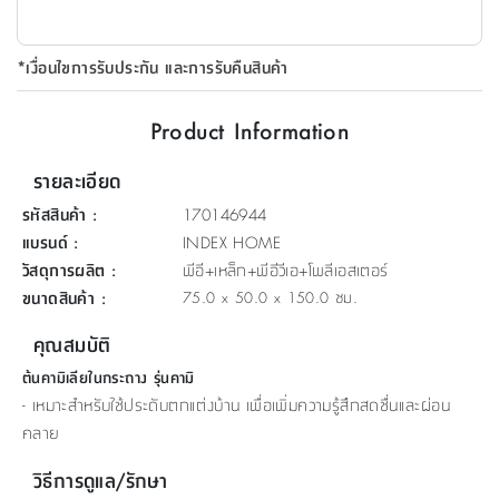
ที่
วาง
*เงื่อนไขการรับประกัน และการรับคืนสินค้า
ของ
อเนกประสงค์
Product Information
ถัง
รายละเอียด
น้ำ
รหัสสินค้า
:
170146944
แบรนด์
:
INDEX HOME
วัสดุการผลิต
:
พีอี+เหล็ก+พีอีวีเอ+โพลีเอสเตอร์
ขนาดสินค้า
:
75.0 x 50.0 x 150.0 ซม.
คุณสมบัติ
ต้นคามิเลียในกระถาง รุ่นคามิ
- เหมาะสำหรับใช้ประดับตกแต่งบ้าน เพื่อเพิ่มความรู้สึกสดชื่นและผ่อน
คลาย
วิธีการดูแล/รักษา