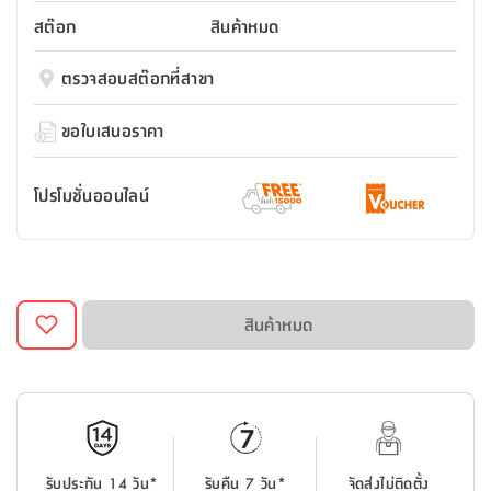
สตี
ใส่
สไลด์
น้ำ
ออฟฟิศ
ลิ้น
สต๊อก
สินค้าหมด
เฟ่น&ส
รองเท้า
รุ่น
เก้าอี้
ชัก
เต
อุปกรณ์
วา
สตูล
สำนักงาน
ตรวจสอบสต๊อกที่สาขา
ตะกร้า
ตัส
ภายใน
โน่
อเนกประสงค์
ห้องน้ำ
ตู้
ขอใบเสนอราคา
ชุด
ลิ้น
กล่อง
ผ้า
ห้อง
ชัก
อเนกประสงค์
ขนหนู
นอน
โปรโมชั่นออนไลน์
และ
รุ่น
ตู้
ชุด
เมล
ลิ้น
คลุม
เบิร์น
ชัก
อาบ
อเนกประสงค์
น้ำ
สินค้าหมด
ชั้น
อุปกรณ์
วาง
อาบ
อเนกประสงค์
น้ำ
ถาด
รับประกัน 14 วัน*
รับคืน 7 วัน*
จัดส่งไม่ติดตั้ง
วาง