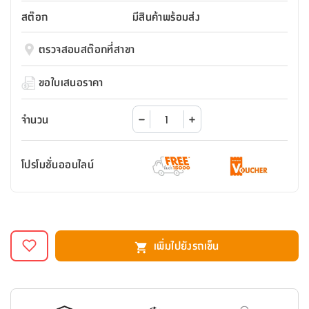
สตี
ใส่
สไลด์
น้ำ
ออฟฟิศ
ลิ้น
สต๊อก
มีสินค้าพร้อมส่ง
เฟ่น&ส
รองเท้า
รุ่น
เก้าอี้
ชัก
เต
อุปกรณ์
วา
สตูล
สำนักงาน
ตรวจสอบสต๊อกที่สาขา
ตะกร้า
ตัส
ภายใน
โน่
อเนกประสงค์
ห้องน้ำ
ตู้
ขอใบเสนอราคา
ชุด
ลิ้น
กล่อง
ผ้า
ห้อง
ชัก
อเนกประสงค์
ขนหนู
นอน
จำนวน
และ
รุ่น
ตู้
ชุด
เมล
ลิ้น
โปรโมชั่นออนไลน์
คลุม
เบิร์น
ชัก
อาบ
อเนกประสงค์
น้ำ
ชั้น
อุปกรณ์
วาง
เพิ่มไปยังรถเข็น
อาบ
อเนกประสงค์
น้ำ
ถาด
วาง