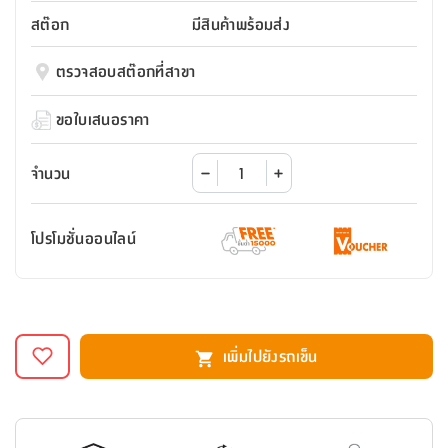
สตี
ใส่
สไลด์
น้ำ
ออฟฟิศ
ลิ้น
สต๊อก
มีสินค้าพร้อมส่ง
เฟ่น&ส
รองเท้า
รุ่น
เก้าอี้
ชัก
เต
อุปกรณ์
วา
สตูล
สำนักงาน
ตรวจสอบสต๊อกที่สาขา
ตะกร้า
ตัส
ภายใน
โน่
อเนกประสงค์
ห้องน้ำ
ตู้
ขอใบเสนอราคา
ชุด
ลิ้น
กล่อง
ผ้า
ห้อง
ชัก
อเนกประสงค์
ขนหนู
นอน
จำนวน
และ
รุ่น
ตู้
ชุด
เมล
ลิ้น
โปรโมชั่นออนไลน์
คลุม
เบิร์น
ชัก
อาบ
อเนกประสงค์
น้ำ
ชั้น
อุปกรณ์
วาง
เพิ่มไปยังรถเข็น
อาบ
อเนกประสงค์
น้ำ
ถาด
วาง