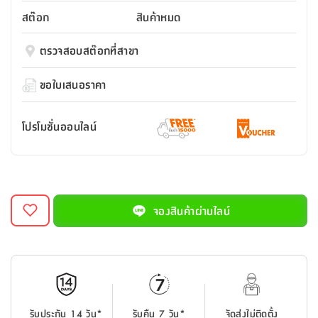
สตี
ใส่
สไลด์
น้ำ
ออฟฟิศ
ลิ้น
สต๊อก
สินค้าหมด
เฟ่น&ส
รองเท้า
รุ่น
เก้าอี้
ชัก
เต
อุปกรณ์
วา
สตูล
สำนักงาน
ตรวจสอบสต๊อกที่สาขา
ตะกร้า
ตัส
ภายใน
โน่
อเนกประสงค์
ห้องน้ำ
ตู้
ขอใบเสนอราคา
ชุด
ลิ้น
กล่อง
ผ้า
ห้อง
ชัก
อเนกประสงค์
ขนหนู
นอน
โปรโมชั่นออนไลน์
และ
รุ่น
ตู้
ชุด
เมล
ลิ้น
คลุม
เบิร์น
ชัก
อาบ
อเนกประสงค์
น้ำ
จองสินค้าผ่านไลน์
ชั้น
อุปกรณ์
วาง
อาบ
อเนกประสงค์
น้ำ
ถาด
รับประกัน 14 วัน*
รับคืน 7 วัน*
จัดส่งไม่ติดตั้ง
วาง