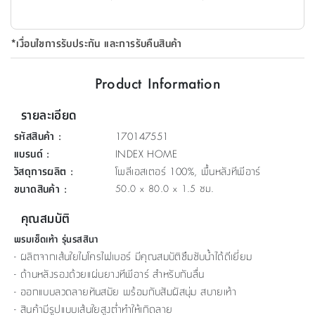
ที่
วาง
*เงื่อนไขการรับประกัน และการรับคืนสินค้า
ของ
อเนกประสงค์
Product Information
ถัง
รายละเอียด
น้ำ
รหัสสินค้า
:
170147551
แบรนด์
:
INDEX HOME
วัสดุการผลิต
:
โพลีเอสเตอร์ 100%, พื้นหลังทีพีอาร์
ขนาดสินค้า
:
50.0 x 80.0 x 1.5 ซม.
คุณสมบัติ
พรมเช็ดเท้า รุ่นรสสินา
- ผลิตจากเส้นใยไมโครไฟเบอร์ มีคุณสมบัติซึมซับน้ำได้ดีเยี่ยม
- ด้านหลังรองด้วยแผ่นยางทีพีอาร์ สำหรับกันลื่น
- ออกแบบลวดลายทันสมัย พร้อมกับสัมผัสนุ่ม สบายเท้า
- สินค้ามีรูปแบบเส้นใยสูงต่ำทำให้เกิดลาย