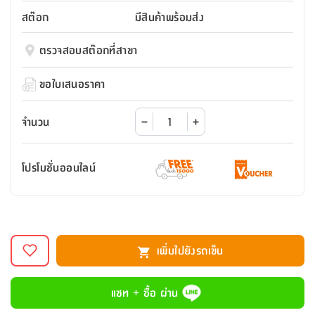
สตี
ใส่
สไลด์
น้ำ
ออฟฟิศ
ลิ้น
สต๊อก
มีสินค้าพร้อมส่ง
เฟ่น&ส
รองเท้า
รุ่น
เก้าอี้
ชัก
เต
อุปกรณ์
วา
สตูล
สำนักงาน
ตรวจสอบสต๊อกที่สาขา
ตะกร้า
ตัส
ภายใน
โน่
อเนกประสงค์
ห้องน้ำ
ตู้
ขอใบเสนอราคา
ชุด
ลิ้น
กล่อง
ผ้า
ห้อง
ชัก
อเนกประสงค์
ขนหนู
นอน
จำนวน
และ
รุ่น
ตู้
ชุด
เมล
ลิ้น
โปรโมชั่นออนไลน์
คลุม
เบิร์น
ชัก
อาบ
อเนกประสงค์
น้ำ
ชั้น
อุปกรณ์
วาง
เพิ่มไปยังรถเข็น
อาบ
อเนกประสงค์
น้ำ
แชท + ซื้อ ผ่าน
ถาด
วาง