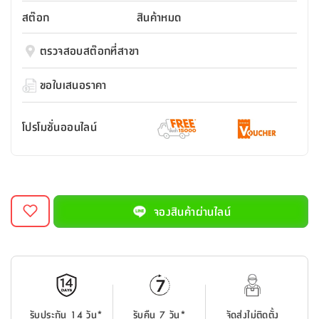
สตี
ใส่
สไลด์
น้ำ
ออฟฟิศ
ลิ้น
สต๊อก
สินค้าหมด
เฟ่น&ส
รองเท้า
รุ่น
เก้าอี้
ชัก
เต
อุปกรณ์
วา
สตูล
สำนักงาน
ตรวจสอบสต๊อกที่สาขา
ตะกร้า
ตัส
ภายใน
โน่
อเนกประสงค์
ห้องน้ำ
ตู้
ขอใบเสนอราคา
ชุด
ลิ้น
กล่อง
ผ้า
ห้อง
ชัก
อเนกประสงค์
ขนหนู
นอน
โปรโมชั่นออนไลน์
และ
รุ่น
ตู้
ชุด
เมล
ลิ้น
คลุม
เบิร์น
ชัก
อาบ
อเนกประสงค์
น้ำ
จองสินค้าผ่านไลน์
ชั้น
อุปกรณ์
วาง
อาบ
อเนกประสงค์
น้ำ
ถาด
รับประกัน 14 วัน*
รับคืน 7 วัน*
จัดส่งไม่ติดตั้ง
วาง