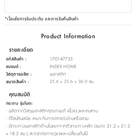
ที่
วาง
*เงื่อนไขการรับประกัน และการรับคืนสินค้า
ของ
อเนกประสงค์
Product Information
ถัง
รายละเอียด
น้ำ
รหัสสินค้า
:
170147735
แบรนด์
:
INDEX HOME
วัสดุการผลิต
:
พลาสติก
ขนาดสินค้า
:
25.6 x 25.6 x 36.0 ซม.
คุณสมบัติ
กระถาง รุ่นโบตะ
- ผลิตจากวัสดุพลาสติกคุณภาพดี แข็งแรงและทนทาน
- ดีไซน์ทันสมัย เหมาะกับการตกแต่งบ้านหรือสวน
- มีกระถางพลาสติกด้านในแยกจากตัวกระถางหลัก (ขนาด 21.2 x 21.2
x 18.2 ซม.) สะดวกต่อการดูแลและเปลี่ยนต้นไม้