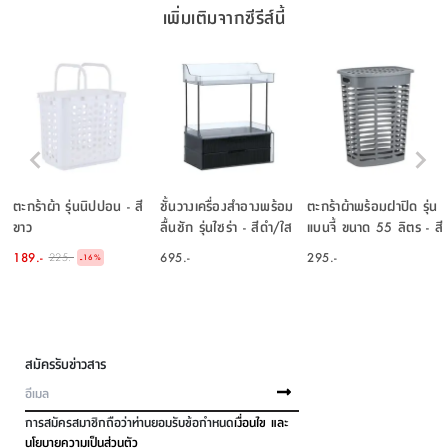
เพิ่มเติมจากซีรีส์นี้
ตะกร้าผ้า รุ่นนิปปอน - สี
ชั้นวางเครื่องสำอางพร้อม
ตะกร้าผ้าพร้อมฝาปิด รุ่น
ขาว
ลื้นชัก รุ่นไซร่า - สีดำ/ใส
แบนจี้ ขนาด 55 ลิตร - สี
โปร่ง
เทา
189.-
695.-
295.-
225.-
-
16
%
สมัครรับข่าวสาร
การสมัครสมาชิกถือว่าท่านยอมรับข้อกำหนด
เงื่อนไข และ
นโยบายความเป็นส่วนตัว