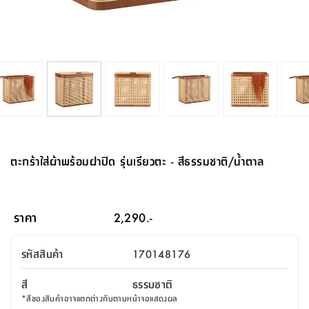
จบ
ฟุต
รูป
เม็ด
จัด
อุปกรณ์
ตกแต่ง
เครื่อง
โคม
อุปกรณ์
ตะกร้า
อาหาร
ของ
รุ่น
โมริ
โน่
ครัว
แป้ง
วาง
และ
นั่ง
อุปกรณ์
ใน
ตู้
โฟม
แต่ง
ถัง
ทำความ
โซฟา
สวน
ครัว
ไฟ
จัด
ผ้า
ใน
เพ
ซี
เล่น
และ
ปลอก
รูป
ซัก
ซี
สูง
สวน
ขยะ
สะอาด
ภาชนะ
ชุด
รุ่น
ระย้า
เก็บ
ห้องน้ำ
นเน่
รีส์
โต๊ะ
อุปกรณ์
อบ
ตู้
ผ้า
ปั้น
อุปกรณ์
โคม
รีส์
เก้าอี้
แบบ
จัด
ห้อง
จิ
สำหรับ
ข้าง
ห้อง
การ
รีด
แขวน
ตู้
นวม
ตกแต่ง
ราง
อุปกรณ์
ไฟ
พับ
หลอด
ใช้
เก็บ
กระจก
วา
นอน
นนี่
สำนักงาน
เตียง
เก็บ
เดิน
และ
ติด
เตี้ย
และ
ม่าน
ตกแต่ง
ห้อง
ไฟ
เท้า
อาหาร
ตั้ง
ซาบิ
รุ่น
ของ
ที่
เครื่อง
ทาง
หลอด
นอน
โต๊ะ
ผนัง
อุปกรณ์
พื้นที่
โซฟา
และ
กล่อง
เหยียบ
พื้น
ซี
ซี
ตู้
รอง
เบาะ
มือ
ไฟ
พับ
ตกแต่ง
ใน
อุปกรณ์
รุ่น
อุปกรณ์
ทิช
และ
รีส์
รีน
บริเวณ
ช่าง
ตู้
สำหรับ
นอน
รอง
ห้อง
สินค้า
สวน
ใน
โด
ชู่
กระจก
นอก
และ
นั่ง
ไซด์
ใช้
แจกัน
นั่ง
แนะนำ
ครัว
ชุด
มิ
ติด
ตะกร้าใส่ผ้าพร้อมฝาปิด รุ่นเรียวตะ - สีธรรมชาติ/น้ำตาล
บ้าน
ที่นอน
อุปกรณ์
เล่น
บอร์ด
ใน
พรม
ที่
ห้อง
เน็ก
ผนัง
และ
ปิคนิค
อุปกรณ์
ปรับปรุง
ครัว
ดัก
เก็บ
นอน
สวน
โต๊ะ
ตกแต่ง
ออกแบบ
บ้าน
และ
ฝุ่น
โซฟา
เครื่อง
ฝักบัว
รุ่น
ภาษา
ตู้
กลาง
ผนัง
ห้อง
รุ่น
สำอาง
/
เมล
ราคา
2,290.-
บิล
เสื้อผ้า
อาหาร
เคียร่
และ
สาย
ตัน
โต๊ะ
เครื่อง
ต์
ใน
ไทย
Eng
า
เครื่อง
ฉีด
รหัสสินค้า
170148176
อิน
คอนโซล
หอม
แบบ
ตู้
ตู้
ประดับ
ชำระ
เฟอร์นิเจอร์
คุณ
สำนักงาน
โซฟา
เสื้อผ้า
/
สี
ธรรมชาติ
โต๊ะ
พรม
รุ่น
กล่อง
บาน
ก๊อก
*
สีของสินค้าอาจแตกต่างกันตามหน้าจอแสดงผล
ข้าง
ตู้
โฮม