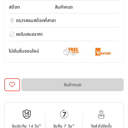
สตี
ใส่
สไลด์
น้ำ
ออฟฟิศ
ลิ้น
สต๊อก
สินค้าหมด
เฟ่น&ส
รองเท้า
รุ่น
เก้าอี้
ชัก
เต
อุปกรณ์
วา
สตูล
สำนักงาน
ตรวจสอบสต๊อกที่สาขา
ตะกร้า
ตัส
ภายใน
โน่
อเนกประสงค์
ห้องน้ำ
ตู้
ขอใบเสนอราคา
ชุด
ลิ้น
กล่อง
ผ้า
ห้อง
ชัก
อเนกประสงค์
ขนหนู
นอน
โปรโมชั่นออนไลน์
และ
รุ่น
ตู้
ชุด
เมล
ลิ้น
คลุม
เบิร์น
ชัก
อาบ
อเนกประสงค์
น้ำ
สินค้าหมด
ชั้น
อุปกรณ์
วาง
อาบ
อเนกประสงค์
น้ำ
ถาด
รับประกัน 14 วัน*
รับคืน 7 วัน*
จัดส่งไม่ติดตั้ง
วาง