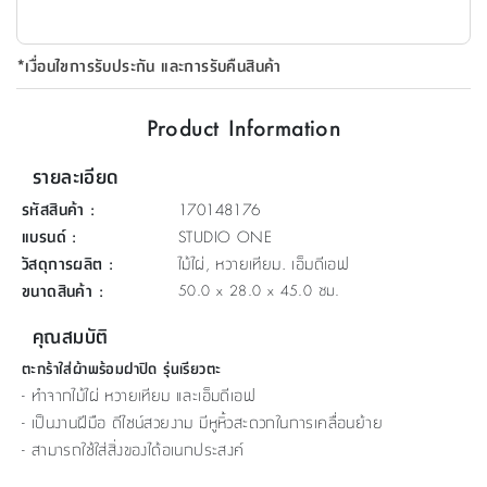
ที่
วาง
*เงื่อนไขการรับประกัน และการรับคืนสินค้า
ของ
อเนกประสงค์
Product Information
ถัง
รายละเอียด
น้ำ
รหัสสินค้า
:
170148176
แบรนด์
:
STUDIO ONE
วัสดุการผลิต
:
ไม้ไผ่, หวายเทียม. เอ็มดีเอฟ
ขนาดสินค้า
:
50.0 x 28.0 x 45.0 ซม.
คุณสมบัติ
ตะกร้าใส่ผ้าพร้อมฝาปิด รุ่นเรียวตะ
- ทำจากไม้ไผ่ หวายเทียม และเอ็มดีเอฟ
- เป็นงานฝีมือ ดีไซน์สวยงาม มีหูหิ้วสะดวกในการเคลื่อนย้าย
- สามารถใช้ใส่สิ่งของได้อเนกประสงค์