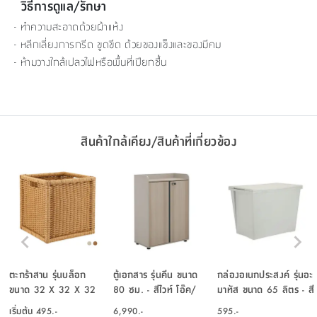
วิธีการดูแล/รักษา
- ทำความสะอาดด้วยผ้าแห้ง
- หลีกเลี่ยงการกรีด ขูดขีด ด้วยของแข็งและของมีคม
- ห้ามวางใกล้เปลวไฟหรือพื้นที่เปียกชื้น
สินค้าใกล้เคียง/สินค้าที่เกี่ยวข้อง
ตะกร้าสาน รุ่นบล็อก
ตู้เอกสาร รุ่นคีน ขนาด
กล่องอเนกประสงค์ รุ่นอะ
ขนาด 32 X 32 X 32
80 ซม. - สีไวท์ โอ๊ค/
มาทัส ขนาด 65 ลิตร - สี
ซม.
น้ำเงิน
เทาอ่อน
เริ่มต้น
495.-
6,990.-
595.-