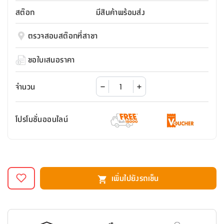
สตี
ใส่
สไลด์
น้ำ
ออฟฟิศ
ลิ้น
สต๊อก
มีสินค้าพร้อมส่ง
เฟ่น&ส
รองเท้า
รุ่น
เก้าอี้
ชัก
เต
อุปกรณ์
วา
สตูล
สำนักงาน
ตรวจสอบสต๊อกที่สาขา
ตะกร้า
ตัส
ภายใน
โน่
อเนกประสงค์
ห้องน้ำ
ตู้
ขอใบเสนอราคา
ชุด
ลิ้น
กล่อง
ผ้า
ห้อง
ชัก
อเนกประสงค์
ขนหนู
นอน
จำนวน
และ
รุ่น
ตู้
ชุด
เมล
ลิ้น
โปรโมชั่นออนไลน์
คลุม
เบิร์น
ชัก
อาบ
อเนกประสงค์
น้ำ
ชั้น
อุปกรณ์
วาง
เพิ่มไปยังรถเข็น
อาบ
อเนกประสงค์
น้ำ
ถาด
วาง