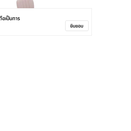
าถือเป็นการ
ยินยอม
INBOX เก้าอี้สำนักงาน รุ่นเบนนี่
ต้น
990.-
-
41
%