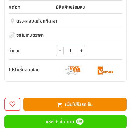
สตี
ใส่
สไลด์
น้ำ
ออฟฟิศ
ลิ้น
สต๊อก
มีสินค้าพร้อมส่ง
เฟ่น&ส
รองเท้า
รุ่น
เก้าอี้
ชัก
เต
อุปกรณ์
วา
สตูล
สำนักงาน
ตรวจสอบสต๊อกที่สาขา
ตะกร้า
ตัส
ภายใน
โน่
อเนกประสงค์
ห้องน้ำ
ตู้
ขอใบเสนอราคา
ชุด
ลิ้น
กล่อง
ผ้า
ห้อง
ชัก
อเนกประสงค์
ขนหนู
นอน
จำนวน
และ
รุ่น
ตู้
ชุด
เมล
ลิ้น
โปรโมชั่นออนไลน์
คลุม
เบิร์น
ชัก
อาบ
อเนกประสงค์
น้ำ
ชั้น
อุปกรณ์
วาง
เพิ่มไปยังรถเข็น
อาบ
อเนกประสงค์
น้ำ
แชท + ซื้อ ผ่าน
ถาด
วาง