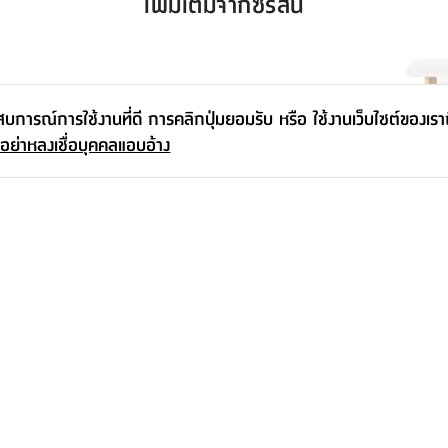
เพิ่มเติมจากซีรีส์นี้
ะสบการณ์การใช้งานที่ดี การคลิกปุ่มยอมรับ หรือ ใช้งานเว็บไซต์ของเร
 อย่าหลงเชื่อบุคคลแอบอ้าง
พร้อมตู้
ชุดโต๊ะทำงานขาเหล็ก 6 ที่นั่ง พร้อมแผ่น
โต๊ะอาหาร รุ
กั้น รุ่นแอคทีฟ
ซม.
เริ่มต้น
19,300.-
เริ่มต้น
2,990.-