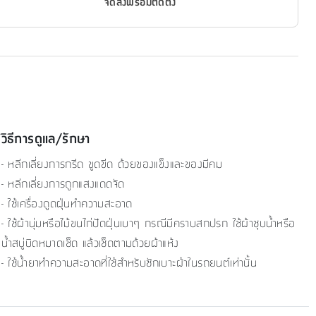
จัดส่งพร้อมติดตั้ง
วิธีการดูแล/รักษา
- หลีกเลี่ยงการกรีด ขูดขีด ด้วยของแข็งและของมีคม
- หลีกเลี่ยงการถูกแสงแดดจัด
- ใช้เครื่องดูดฝุ่นทำความสะอาด
- ใช้ผ้านุ่มหรือไม้ขนไก่ปัดฝุ่นเบาๆ กรณีมีคราบสกปรก ใช้ผ้าชุบน้ำหรือ
น้ำสบู่บิดหมาดเช็ด แล้วเช็ดตามด้วยผ้าแห้ง
- ใช้น้ำยาทำความสะอาดที่ใช้สำหรับซักเบาะผ้าในรถยนต์เท่านั้น