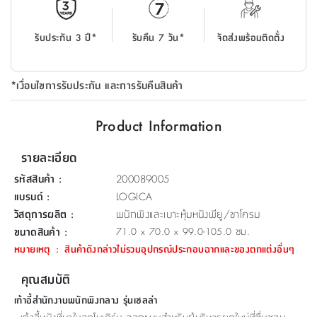
ที่
วาง
รับประกัน 3 ปี*
รับคืน 7 วัน*
จัดส่งพร้อมติดตั้ง
ของ
อเนกประสงค์
*เงื่อนไขการรับประกัน และการรับคืนสินค้า
ถัง
น้ำ
Product Information
รายละเอียด
รหัสสินค้า
:
200089005
แบรนด์
:
LOGICA
วัสดุการผลิต
:
พนักพิงและเบาะหุ้มหนังพียู/ขาโครม
ขนาดสินค้า
:
71.0 x 70.0 x 99.0-105.0 ซม.
หมายเหตุ
:
สินค้าดังกล่าวไม่รวมอุปกรณ์ประกอบฉากและของตกแต่งอื่นๆ
คุณสมบัติ
เก้าอี้สำนักงานพนักพิงกลาง รุ่นเชลล่า