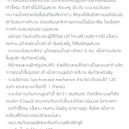
- เก้าอี้หนังที่มาในลุคโมเดิร์น ออกแบบสำหรับผู้บริหารยุคใหม่ที่ชื่นชอบ
เก้าอี้หนัง ตัวเก้าอี้นั่งได้นุ่มสบาย เรียบหรู มีระดับ ระบบรองรับและ
กระจายน้ำหนักเหนือชั้นในดีไซน์ที่แตกต่าง ให้คุณได้สัมผัสความพรีเมียมใน
ทุกวันของการทำงาน ช่วยเสริมบุคลิกภาพความเป็นมืออาชีพ โอบอุ้มทุก
การทำงานของคุณอย่างนุ่มสบาย
- พนักพิง โอบรับสรีระของผู้ใช้ได้อย่างดี โครงสร้างผลิตจากไม้ แข็งแรง
ทนทาน บุด้วยฟองน้ำอย่างดี หุ้มหนังพียู ให้สัมผัสนุ่มสบาย
- เบาะรองนั่งขนาดใหญ่ บุด้วยฟองน้ำอย่างดีหนา 6 ซม. เพื่อความสบาย
ขั้นสูงสุด หุ้มด้วยหนังพียู
- ที่พักแขนแบบฟิกซ์รูปทรงโค้ง ช่วยให้วางแขนได้อย่างเป็นธรรมชาติ ผลิต
จากฟองน้ำขึ้นรูปอย่างดี เพื่อความนุ่มในการใช้งาน หุ้มด้วยหนังพียู
- ระบบโยกเอน Synchronized mechanism สามารถปรับเอนได้ 120
องศา และสามารถล็อกได้ 1 ตำแหน่ง
- ระยะในการปรับความสูงเก้าอี้ 45-51 เซนติเมตร ด้วยโช้คระบบแก๊สไฮ
ดรอลิก (Class3) สามารถปรับระดับขึ้น-ลงได้อย่างนิ่มนวล ไม่กระแทก
- ขาเก้าอี้โครม แข็งแรง ทนทาน ล้อพียู คุณภาพสูง ลื่นไหล เพื่อการ
เคลื่อนที่ได้อย่างคล่องตัวและมั่นคง
- เหมาะสมกับออฟฟิศและห้องทำงานสไตล์ลักซูรี