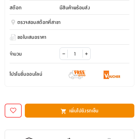
สตี
ใส่
สไลด์
น้ำ
ออฟฟิศ
ลิ้น
สต๊อก
มีสินค้าพร้อมส่ง
เฟ่น&ส
รองเท้า
รุ่น
เก้าอี้
ชัก
เต
อุปกรณ์
วา
สตูล
สำนักงาน
ตรวจสอบสต๊อกที่สาขา
ตะกร้า
ตัส
ภายใน
โน่
อเนกประสงค์
ห้องน้ำ
ตู้
ขอใบเสนอราคา
ชุด
ลิ้น
กล่อง
ผ้า
ห้อง
ชัก
อเนกประสงค์
ขนหนู
นอน
จำนวน
และ
รุ่น
ตู้
ชุด
เมล
ลิ้น
โปรโมชั่นออนไลน์
คลุม
เบิร์น
ชัก
อาบ
อเนกประสงค์
น้ำ
ชั้น
อุปกรณ์
วาง
เพิ่มไปยังรถเข็น
อาบ
อเนกประสงค์
น้ำ
ถาด
วาง