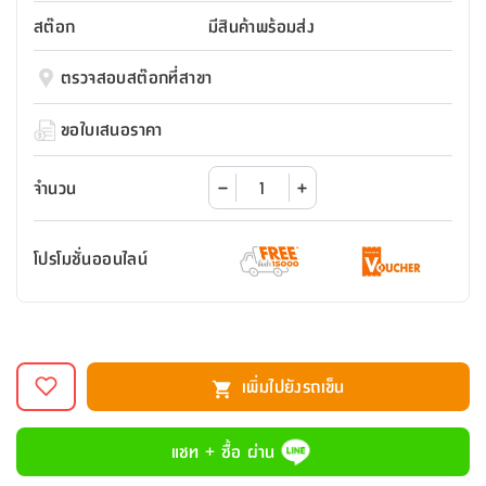
สตี
ใส่
สไลด์
น้ำ
ออฟฟิศ
ลิ้น
สต๊อก
มีสินค้าพร้อมส่ง
เฟ่น&ส
รองเท้า
รุ่น
เก้าอี้
ชัก
เต
อุปกรณ์
วา
สตูล
สำนักงาน
ตรวจสอบสต๊อกที่สาขา
ตะกร้า
ตัส
ภายใน
โน่
อเนกประสงค์
ห้องน้ำ
ตู้
ขอใบเสนอราคา
ชุด
ลิ้น
กล่อง
ผ้า
ห้อง
ชัก
อเนกประสงค์
ขนหนู
นอน
จำนวน
และ
รุ่น
ตู้
ชุด
เมล
ลิ้น
โปรโมชั่นออนไลน์
คลุม
เบิร์น
ชัก
อาบ
อเนกประสงค์
น้ำ
ชั้น
อุปกรณ์
วาง
เพิ่มไปยังรถเข็น
อาบ
อเนกประสงค์
น้ำ
แชท + ซื้อ ผ่าน
ถาด
วาง