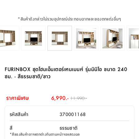
จบ
ฟุต
รูป
เม็ด
จัด
อุปกรณ์
ตกแต่ง
เครื่อง
โคม
อุปกรณ์
ตะกร้า
อาหาร
ของ
รุ่น
โมริ
โน่
ครัว
แป้ง
วาง
และ
นั่ง
อุปกรณ์
ใน
ตู้
โฟม
แต่ง
ถัง
ทำความ
โซฟา
สวน
ครัว
ไฟ
จัด
ผ้า
ใน
เพ
ซี
เล่น
และ
ปลอก
รูป
ซัก
ซี
สูง
สวน
ขยะ
สะอาด
ภาชนะ
ชุด
รุ่น
ระย้า
เก็บ
ห้องน้ำ
นเน่
รีส์
*
สินค้าดังกล่าวไม่รวมอุปกรณ์ประกอบฉากและของตกแต่งอื่นๆ
โต๊ะ
อุปกรณ์
อบ
ตู้
ผ้า
ปั้น
อุปกรณ์
โคม
รีส์
เก้าอี้
แบบ
จัด
ห้อง
จิ
สำหรับ
ข้าง
ห้อง
การ
รีด
แขวน
ตู้
นวม
ตกแต่ง
ราง
อุปกรณ์
ไฟ
พับ
หลอด
ใช้
เก็บ
กระจก
วา
นอน
นนี่
สำนักงาน
เตียง
เก็บ
เดิน
และ
ติด
เตี้ย
และ
ม่าน
ตกแต่ง
ห้อง
ไฟ
เท้า
อาหาร
ตั้ง
ซาบิ
รุ่น
ของ
ที่
เครื่อง
ทาง
หลอด
นอน
โต๊ะ
ผนัง
อุปกรณ์
พื้นที่
โซฟา
และ
กล่อง
เหยียบ
พื้น
ซี
ซี
ตู้
รอง
เบาะ
มือ
ไฟ
พับ
ตกแต่ง
ใน
อุปกรณ์
รุ่น
อุปกรณ์
ทิช
และ
รีส์
รีน
บริเวณ
ช่าง
ตู้
สำหรับ
นอน
รอง
ห้อง
สินค้า
สวน
ใน
โด
ชู่
กระจก
นอก
และ
นั่ง
ไซด์
ใช้
แจกัน
นั่ง
แนะนำ
ครัว
ชุด
มิ
ติด
FURINBOX ชุดโฮมเอ็นเตอร์เทนเมนท์ รุ่นมินิโอ ขนาด 240
บ้าน
ที่นอน
อุปกรณ์
เล่น
บอร์ด
ใน
พรม
ที่
ห้อง
เน็ก
ผนัง
ซม. - สีธรรมชาติ/ขาว
และ
ปิคนิค
อุปกรณ์
ปรับปรุง
ครัว
ดัก
เก็บ
นอน
สวน
โต๊ะ
ตกแต่ง
ออกแบบ
บ้าน
และ
ฝุ่น
โซฟา
เครื่อง
ฝักบัว
รุ่น
ภาษา
ตู้
กลาง
ผนัง
ห้อง
รุ่น
สำอาง
/
เมล
ราคาพิเศษ
6,990.-
11,990.-
บิล
เสื้อผ้า
อาหาร
เคียร่
และ
สาย
ตัน
โต๊ะ
เครื่อง
ต์
ใน
ไทย
Eng
า
เครื่อง
ฉีด
รหัสสินค้า
370001168
อิน
คอนโซล
หอม
แบบ
ตู้
ตู้
ประดับ
ชำระ
เฟอร์นิเจอร์
คุณ
สำนักงาน
โซฟา
เสื้อผ้า
/
สี
ธรรมชาติ
โต๊ะ
พรม
รุ่น
กล่อง
บาน
ก๊อก
*
สีของสินค้าอาจแตกต่างกันตามหน้าจอแสดงผล
ข้าง
ตู้
โฮม