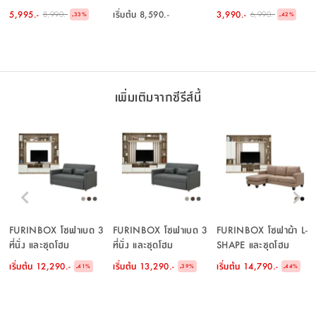
สีขาว
5,995.-
เริ่มต้น
8,590.-
3,990.-
8,990.-
6,990.-
-
-
33
%
42
%
เพิ่มเติมจากซีรีส์นี้
FURINBOX โซฟาเบด 3
FURINBOX โซฟาเบด 3
FURINBOX โซฟาผ้า L-
ที่นั่ง และชุดโฮม
ที่นั่ง และชุดโฮม
SHAPE และชุดโฮม
เอ็นเตอร์เทนเมนท์ ขนาด
เอ็นเตอร์เทนเมนท์ ขนาด
เอ็นเตอร์เทนเมนท์ ขนาด
เริ่มต้น
12,290.-
เริ่มต้น
13,290.-
เริ่มต้น
14,790.-
-
-
-
41
%
39
%
44
%
180 ซม. รุ่นมิกิ+มินิโอ
200 ซม. รุ่นมิกิ+มินิโอ
240 ซม. รุ่นแลมซี่+มิ
นิโอ