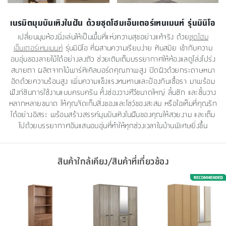
เนรมิตมุมบันเทิงในฝัน ด้วยชุดโฮมเอ็นเตอร์เทนเมนท์ รุ่นมินิโอ
เปลี่ยนมุมห้องนั่งเล่นให้เป็นพื้นที่แห่งความสุขอย่างแท้จริง ด้วย
ชุดโฮม
เอ็นเตอร์เทนเมนท์
รุ่นมินิโอ ที่ผสานความเรียบง่าย ทันสมัย เข้ากับความ
อบอุ่นของลายไม้ได้อย่างลงตัว ช่วยเติมเต็มบรรยากาศให้ห้องแลดูโล่งโปร่ง
สบายตา ผลิตจากไม้พาร์ทิเคิลบอร์ดคุณภาพสูง ปิดผิวด้วยกระดาษหนา
อัดด้วยความร้อนสูง เพิ่มความแข็งแรงทนทานและป้องกันเชื้อรา มาพร้อม
ฟังก์ชันการใช้งานแบบครบครัน ทั้งช่องวางทีวีขนาดใหญ่ ลิ้นชัก และชั้นวาง
หลากหลายขนาด ให้คุณจัดเก็บสิ่งของและโชว์ของสะสม หรือไอเท็มที่คุณรัก
ได้อย่างอิสระ พร้อมสร้างสรรค์มุมบันเทิงในฝันของคุณให้สวยงาม และเต็ม
ไปด้วยบรรยากาศอันแสนอบอุ่นที่ทำให้ทุกช่วงเวลาในบ้านพิเศษยิ่งขึ้น
สินค้าใกล้เคียง/สินค้าที่เกี่ยวข้อง