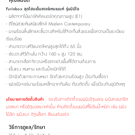
Furinbox ชุดโฮมเอ็นเตอร์เทนเมนท์ รุ่นมินิโอ
- ผลิตจากไม้พาร์ทิเคิลบอร์ดคุณภาพสูง (E1)
- ดีไซน์สวยทันสมัยสไตล์ Modern Contemporary
- มาพร้อมลิ้นชักและชั้นวางสำหรับใช้จัดเก็บสิ่งของเพื่อความเป็นระเบียบ
เรียบร้อย
- สามารถวางทีวีขนาดใหญ่สูงสุดได้ถึง 65 นิ้ว
- ช่องวางทีวีด้านใน กว้าง 160 x สูง 120 ซม.
- สามารถเลือกจัดวางหรือตกแต่งพื้นที่ได้ตามต้องการ
- แข็งแรง ทนทาน และรับน้ำหนักได้ดี
- ปิดผิวด้วยกระดาษหนา อัดด้วยความร้อนสูง ป้องกันเชื้อรา
- เฟอร์นิเจอร์มาพร้อมเหล็กฉากกันล้ม ต้องติดตั้ง เพื่อป้องกันอุบัติเหตุ
: รองรับการติดตั้งบนผนังอิฐมอญ ผนังคอนกรีต
นโยบายการติดตั้งสินค้า
มวลเบา หรืออิฐมวลเบาเท่านั้น ห้ามติดตั้งบนผนังที่ไม่รับน้ำหนัก เช่น ผนัง
ไม้อัด ผนังเบา อิฐบล็อก ซีเมนต์บอร์ด
วิธีการดูแล/รักษา