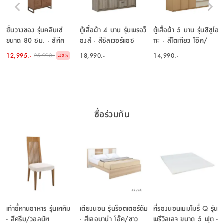
ชั้นวางของ รุ่นคลินเซ่
ตู้เสื้อผ้า 4 บาน รุ่นพรอว็
ตู้เสื้อผ้า 5 บาน รุ่นชิซูโอ
ขนาด 80 ซม. - สีทีค
องส์ - สีซิลเวอร์แอช
กะ - สีโตเกียว โอ๊ค/
หินทราย
12,995.-
18,990.-
14,990.-
25,990.-
-
50
%
ซื้อร่วมกัน
เก้าอี้ทานอาหาร รุ่นเททัม
เตียงนอน รุ่นร็อตเตอร์ดัม
ที่รองนอนเมมโมรี่ Q รุ่น
- สีครีม/วอลนัท
- สีเลอบาน่า โอ๊ค/ขาว
พรีวิลเลจ ขนาด 5 ฟุต -