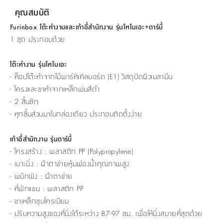
คุณสมบัติ
Furinbox โต๊ะทำงานและเก้าอี้สำนักงาน รุ่นโทโมเอะ+ดาร์บี้
1 ชุด ประกอบด้วย
โต๊ะทำงาน รุ่นโทโมเอะ
- ท็อปโต๊ะทำจากไม้พาร์ทิเคิลบอร์ด (E1) วัสดุปิดผิวเมลามีน
- โครงและขาทำจากเหล็กพ่นสีดำ
- 2 สิ้นชัก
- ทุกชิ้นส่วนมาในกล่องเดียว ประกอบติดตั้งง่าย
เก้าอี้สำนักงาน รุ่นดาร์บี้
- โครงสร้าง : พลาสติก PP (Polypropylene)
- เบาะนั่ง : ผ้าตาข่ายหุ้มฟองน้ำคุณภาพสูง
- พนักพิง : ผ้าตาข่าย
- ที่พักแขน : พลาสติก PP
- ขาเหล็กชุบโครเมียม
- ปรับความสูงของที่นั่งได้ระหว่าง 87-97 ซม. เพื่อให้นั่งสบายที่สุดด้วย