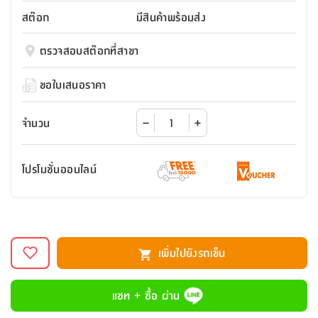
สตี
ใส่
สไลด์
น้ำ
ออฟฟิศ
ลิ้น
สต๊อก
มีสินค้าพร้อมส่ง
เฟ่น&ส
รองเท้า
รุ่น
เก้าอี้
ชัก
เต
อุปกรณ์
วา
สตูล
สำนักงาน
ตรวจสอบสต๊อกที่สาขา
ตะกร้า
ตัส
ภายใน
โน่
อเนกประสงค์
ห้องน้ำ
ตู้
ขอใบเสนอราคา
ชุด
ลิ้น
กล่อง
ผ้า
ห้อง
ชัก
อเนกประสงค์
ขนหนู
นอน
จำนวน
และ
รุ่น
ตู้
ชุด
เมล
ลิ้น
โปรโมชั่นออนไลน์
คลุม
เบิร์น
ชัก
อาบ
อเนกประสงค์
น้ำ
ชั้น
อุปกรณ์
วาง
เพิ่มไปยังรถเข็น
อาบ
อเนกประสงค์
น้ำ
แชท + ซื้อ ผ่าน
ถาด
วาง