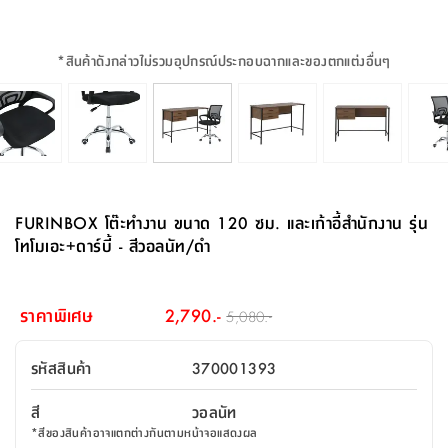
จบ
ฟุต
รูป
เม็ด
จัด
อุปกรณ์
ตกแต่ง
เครื่อง
โคม
อุปกรณ์
ตะกร้า
อาหาร
ของ
รุ่น
โมริ
โน่
ครัว
แป้ง
วาง
และ
นั่ง
อุปกรณ์
ใน
ตู้
โฟม
แต่ง
ถัง
ทำความ
โซฟา
สวน
ครัว
ไฟ
จัด
ผ้า
ใน
เพ
ซี
เล่น
และ
ปลอก
รูป
ซัก
ซี
สูง
สวน
ขยะ
สะอาด
ภาชนะ
ชุด
รุ่น
ระย้า
เก็บ
ห้องน้ำ
นเน่
รีส์
*
สินค้าดังกล่าวไม่รวมอุปกรณ์ประกอบฉากและของตกแต่งอื่นๆ
โต๊ะ
อุปกรณ์
อบ
ตู้
ผ้า
ปั้น
อุปกรณ์
โคม
รีส์
เก้าอี้
แบบ
จัด
ห้อง
จิ
สำหรับ
ข้าง
ห้อง
การ
รีด
แขวน
ตู้
นวม
ตกแต่ง
ราง
อุปกรณ์
ไฟ
พับ
หลอด
ใช้
เก็บ
กระจก
วา
นอน
นนี่
สำนักงาน
เตียง
เก็บ
เดิน
และ
ติด
เตี้ย
และ
ม่าน
ตกแต่ง
ห้อง
ไฟ
เท้า
อาหาร
ตั้ง
ซาบิ
รุ่น
ของ
ที่
เครื่อง
ทาง
หลอด
นอน
โต๊ะ
ผนัง
อุปกรณ์
พื้นที่
โซฟา
และ
กล่อง
เหยียบ
พื้น
ซี
ซี
ตู้
รอง
เบาะ
มือ
ไฟ
พับ
ตกแต่ง
ใน
อุปกรณ์
รุ่น
อุปกรณ์
ทิช
และ
รีส์
รีน
บริเวณ
ช่าง
ตู้
สำหรับ
นอน
รอง
ห้อง
สินค้า
สวน
ใน
โด
ชู่
กระจก
นอก
และ
นั่ง
ไซด์
ใช้
แจกัน
นั่ง
แนะนำ
ครัว
ชุด
มิ
ติด
FURINBOX โต๊ะทำงาน ขนาด 120 ซม. และเก้าอี้สำนักงาน รุ่น
บ้าน
ที่นอน
อุปกรณ์
เล่น
บอร์ด
ใน
พรม
ที่
ห้อง
เน็ก
ผนัง
โทโมเอะ+ดาร์บี้ - สีวอลนัท/ดำ
และ
ปิคนิค
อุปกรณ์
ปรับปรุง
ครัว
ดัก
เก็บ
นอน
สวน
โต๊ะ
ตกแต่ง
ออกแบบ
บ้าน
และ
ฝุ่น
โซฟา
เครื่อง
ฝักบัว
รุ่น
ภาษา
ตู้
กลาง
ผนัง
ห้อง
รุ่น
สำอาง
/
เมล
ราคาพิเศษ
2,790.-
5,080.-
บิล
เสื้อผ้า
อาหาร
เคียร่
และ
สาย
ตัน
โต๊ะ
เครื่อง
ต์
ใน
ไทย
Eng
า
เครื่อง
ฉีด
รหัสสินค้า
370001393
อิน
คอนโซล
หอม
แบบ
ตู้
ตู้
ประดับ
ชำระ
เฟอร์นิเจอร์
คุณ
สำนักงาน
โซฟา
เสื้อผ้า
/
สี
วอลนัท
โต๊ะ
พรม
รุ่น
กล่อง
บาน
ก๊อก
*
สีของสินค้าอาจแตกต่างกันตามหน้าจอแสดงผล
ข้าง
ตู้
โฮม