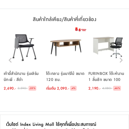
สินค้าใกล้เคียง/สินค้าที่เกี่ยวข้อง
เก้าอี้สำนักงาน รุ่นเลิร์น
โต๊ะกลาง รุ่นมาริโบ้ ขนาด
FURINBOX โต๊ะทำงาน
นิก-พี - สีดำ
120 ซม.
1 ลิ้นชัก ขนาด 100
ซม. และเก้าอี้สำนักงาน
2,690.-
เริ่มต้น
2,090.-
2,190.-
3,590.-
4,080.-
-
-
-
25
%
4
%
46
%
รุ่นมินิโอ+ดาร์บี้ - สี
ธรรมชาติ/ดำ
ซื้อร่วมกัน
เว็บไซต์ Index Living Mall ใช้คุกกี้เพื่อประสบการณ์