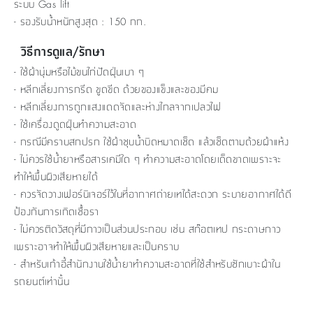
ระบบ Gas lift
- รองรับน้ำหนักสูงสุด : 150 กก.
วิธีการดูแล/รักษา
- ใช้ผ้านุ่มหรือไม้ขนไก่ปัดฝุ่นเบา ๆ
- หลีกเลี่ยงการกรีด ขูดขีด ด้วยของแข็งและของมีคม
- หลีกเลี่ยงการถูกแสงแดดจัดและห่างไกลจากเปลวไฟ
- ใช้เครื่องดูดฝุ่นทำความสะอาด
- กรณีมีคราบสกปรก ใช้ผ้าชุบน้ำบิดหมาดเช็ด แล้วเช็ดตามด้วยผ้าแห้ง
- ไม่ควรใช้น้ำยาหรือสารเคมีใด ๆ ทำความสะอาดโดยเด็ดขาดเพราะจะ
ทำให้พื้นผิวเสียหายได้
- ควรจัดวางเฟอร์นิเจอร์ไว้ในที่อากาศถ่ายเทได้สะดวก ระบายอากาศได้ดี
ป้องกันการเกิดเชื้อรา
- ไม่ควรติดวัสดุที่มีกาวเป็นส่วนประกอบ เช่น สก๊อตเทป กระดาษกาว
เพราะอาจทำให้พื้นผิวเสียหายและเป็นคราบ
- สำหรับเก้าอี้สำนักงานใช้น้ำยาทำความสะอาดที่ใช้สำหรับซักเบาะผ้าใน
รถยนต์เท่านั้น