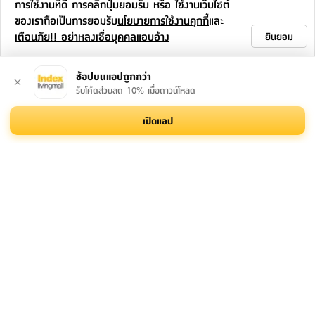
การใช้งานที่ดี การคลิกปุ่มยอมรับ หรือ ใช้งานเว็บไซต์
ของเราถือเป็นการยอมรับ
นโยบายการใช้งานคุกกี้
และ
เตือนภัย!! อย่าหลงเชื่อบุคคลแอบอ้าง
ยินยอม
ช้อปบนแอปถูกกว่า
รับโค้ดส่วนลด 10% เมื่อดาวน์โหลด
FURINBOX โต๊ะทำงาน
FURINBOX โต๊ะทำงาน
FURINBOX โต๊ะทำงาน
เปิดแอป
รุ่นโทโมเอะ ขนาด 100
และเก้าอี้สำนักงาน รุ่นริโอ
รุ่นโทโมเอะ ขนาด 120
ซม. - สีวอลนัท/ดำ
นะ+ดาร์บี้ - สีน้ำตาล/ดำ
ซม. - สีวอลนัท/ดำ
1,390.-
2,190.-
1,590.-
2,790.-
4,480.-
3,290.-
-
-
-
50
%
51
%
51
%
เพิ่มเติมจากซีรีส์นี้