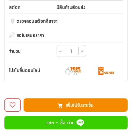
สตี
ใส่
สไลด์
น้ำ
ออฟฟิศ
ลิ้น
สต๊อก
มีสินค้าพร้อมส่ง
เฟ่น&ส
รองเท้า
รุ่น
เก้าอี้
ชัก
เต
อุปกรณ์
วา
สตูล
สำนักงาน
ตรวจสอบสต๊อกที่สาขา
ตะกร้า
ตัส
ภายใน
โน่
อเนกประสงค์
ห้องน้ำ
ตู้
ขอใบเสนอราคา
ชุด
ลิ้น
กล่อง
ผ้า
ห้อง
ชัก
อเนกประสงค์
ขนหนู
นอน
จำนวน
และ
รุ่น
ตู้
ชุด
เมล
ลิ้น
โปรโมชั่นออนไลน์
คลุม
เบิร์น
ชัก
อาบ
อเนกประสงค์
น้ำ
ชั้น
อุปกรณ์
วาง
เพิ่มไปยังรถเข็น
อาบ
อเนกประสงค์
น้ำ
แชท + ซื้อ ผ่าน
ถาด
วาง