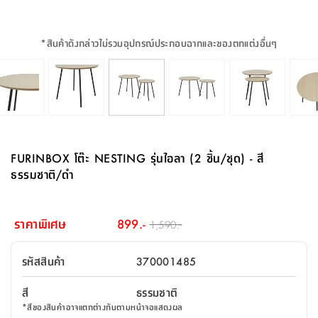
จบ
ฟุต
รูป
เม็ด
จัด
อุปกรณ์
ตกแต่ง
เครื่อง
โคม
อุปกรณ์
ตะกร้า
อาหาร
ของ
รุ่น
โมริ
โน่
ครัว
แป้ง
วาง
และ
นั่ง
อุปกรณ์
ใน
ตู้
โฟม
แต่ง
ถัง
ทำความ
โซฟา
สวน
ครัว
ไฟ
จัด
ผ้า
ใน
เพ
ซี
เล่น
และ
ปลอก
รูป
ซัก
ซี
สูง
สวน
ขยะ
สะอาด
ภาชนะ
ชุด
รุ่น
ระย้า
เก็บ
ห้องน้ำ
นเน่
รีส์
*
สินค้าดังกล่าวไม่รวมอุปกรณ์ประกอบฉากและของตกแต่งอื่นๆ
โต๊ะ
อุปกรณ์
อบ
ตู้
ผ้า
ปั้น
อุปกรณ์
โคม
รีส์
เก้าอี้
แบบ
จัด
ห้อง
จิ
สำหรับ
ข้าง
ห้อง
การ
รีด
แขวน
ตู้
นวม
ตกแต่ง
ราง
อุปกรณ์
ไฟ
พับ
หลอด
ใช้
เก็บ
กระจก
วา
นอน
นนี่
สำนักงาน
เตียง
เก็บ
เดิน
และ
ติด
เตี้ย
และ
ม่าน
ตกแต่ง
ห้อง
ไฟ
เท้า
อาหาร
ตั้ง
ซาบิ
รุ่น
ของ
ที่
เครื่อง
ทาง
หลอด
นอน
โต๊ะ
ผนัง
อุปกรณ์
พื้นที่
โซฟา
และ
กล่อง
เหยียบ
พื้น
ซี
ซี
ตู้
รอง
เบาะ
มือ
ไฟ
พับ
ตกแต่ง
ใน
อุปกรณ์
รุ่น
อุปกรณ์
ทิช
และ
รีส์
รีน
บริเวณ
ช่าง
ตู้
สำหรับ
นอน
รอง
ห้อง
สินค้า
สวน
ใน
โด
ชู่
กระจก
นอก
และ
นั่ง
ไซด์
ใช้
แจกัน
นั่ง
แนะนำ
ครัว
ชุด
มิ
ติด
FURINBOX โต๊ะ NESTING รุ่นไอลา (2 ชิ้น/ชุด) - สี
บ้าน
ที่นอน
อุปกรณ์
เล่น
บอร์ด
ใน
พรม
ที่
ห้อง
เน็ก
ผนัง
ธรรมชาติ/ดำ
และ
ปิคนิค
อุปกรณ์
ปรับปรุง
ครัว
ดัก
เก็บ
นอน
สวน
โต๊ะ
ตกแต่ง
ออกแบบ
บ้าน
และ
ฝุ่น
โซฟา
เครื่อง
ฝักบัว
รุ่น
ภาษา
ตู้
กลาง
ผนัง
ห้อง
รุ่น
สำอาง
/
เมล
ราคาพิเศษ
899.-
1,590.-
บิล
เสื้อผ้า
อาหาร
เคียร่
และ
สาย
ตัน
โต๊ะ
เครื่อง
ต์
ใน
ไทย
Eng
า
เครื่อง
ฉีด
รหัสสินค้า
370001485
อิน
คอนโซล
หอม
แบบ
ตู้
ตู้
ประดับ
ชำระ
เฟอร์นิเจอร์
คุณ
สำนักงาน
โซฟา
เสื้อผ้า
/
สี
ธรรมชาติ
โต๊ะ
พรม
รุ่น
กล่อง
บาน
ก๊อก
*
สีของสินค้าอาจแตกต่างกันตามหน้าจอแสดงผล
ข้าง
ตู้
โฮม