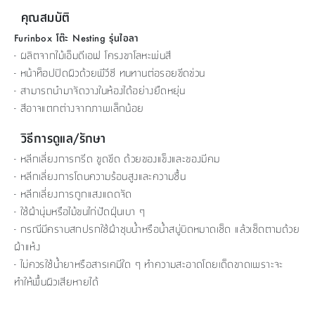
คุณสมบัติ
Furinbox โต๊ะ Nesting รุ่นไอลา
- ผลิตจากไม้เอ็มดีเอฟ โครงขาโลหะพ่นสี
- หน้าท็อปปิดผิวด้วยพีวีซี ทนทานต่อรอยขีดข่วน
- สามารถนำมาจัดวางในห้องได้อย่างยืดหยุ่น
- สีอาจแตกต่างจากภาพเล็กน้อย
วิธีการดูแล/รักษา
- หลีกเลี่ยงการกรีด ขูดขีด ด้วยของแข็งและของมีคม
- หลีกเลี่ยงการโดนความร้อนสูงและความชื้น
- หลีกเลี่ยงการถูกแสงแดดจัด
- ใช้ผ้านุ่มหรือไม้ขนไก่ปัดฝุ่นเบา ๆ
- กรณีมีคราบสกปรกใช้ผ้าชุบน้ำหรือน้ำสบู่บิดหมาดเช็ด แล้วเช็ดตามด้วย
ผ้าแห้ง
- ไม่ควรใช้น้ำยาหรือสารเคมีใด ๆ ทำความสะอาดโดยเด็ดขาดเพราะจะ
ทำให้พื้นผิวเสียหายได้