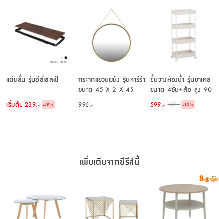
แผ่นชั้น รุ่นอีซี่เชลฟ์
กระจกแขวนผนัง รุ่นทาร์ร่า
ชั้นวางห้องน้ำ รุ่นบาเทล
ขนาด 45 X 2 X 45
ขนาด 4ชั้น+ล้อ สูง 90
ซม. - สีทอง
ซม. - สีขาว
เริ่มต้น
239.-
995.-
599.-
695.-
-
-
59
%
13
%
เพิ่มเติมจากซีรีส์นี้