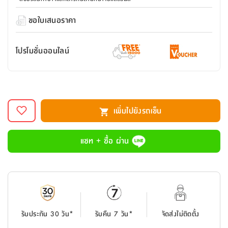
สตี
ใส่
สไลด์
น้ำ
ออฟฟิศ
ลิ้น
เฟ่น&ส
รองเท้า
รุ่น
ขอใบเสนอราคา
เก้าอี้
ชัก
เต
อุปกรณ์
วา
สตูล
สำนักงาน
ตะกร้า
ตัส
ภายใน
โน่
อเนกประสงค์
โปรโมชั่นออนไลน์
ห้องน้ำ
ตู้
ชุด
ลิ้น
กล่อง
ผ้า
ห้อง
ชัก
อเนกประสงค์
ขนหนู
นอน
และ
รุ่น
ตู้
เพิ่มไปยังรถเข็น
ชุด
เมล
ลิ้น
คลุม
เบิร์น
ชัก
อาบ
แชท + ซื้อ ผ่าน
อเนกประสงค์
น้ำ
ชั้น
อุปกรณ์
วาง
อาบ
อเนกประสงค์
น้ำ
รับประกัน 30 วัน*
รับคืน 7 วัน*
จัดส่งไม่ติดตั้ง
ถาด
วาง