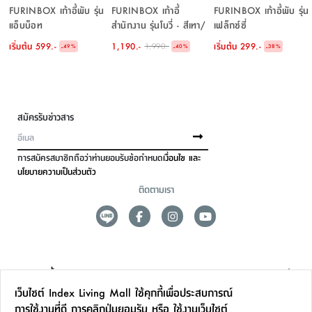
FURINBOX เก้าอี้พับ รุ่น
FURINBOX เก้าอี้
FURINBOX เก้าอี้พับ รุ่น
แอ็บบ็อท
สำนักงาน รุ่นโบวี่ - สีเทา/
เฟล็กซ์ซี่
ขาว
เริ่มต้น
599.-
1,190.-
เริ่มต้น
299.-
1,990.-
-
-
-
49
%
40
%
38
%
สมัครรับข่าวสาร
การสมัครสมาชิกถือว่าท่านยอมรับข้อกำหนด
เงื่อนไข และ
นโยบายความเป็นส่วนตัว
ติดตามเรา
ดูแลลูกค้า
เว็บไซต์ Index Living Mall ใช้คุกกี้เพื่อประสบการณ์
สาขาและการบริการ
การใช้งานที่ดี การคลิกปุ่มยอมรับ หรือ ใช้งานเว็บไซต์