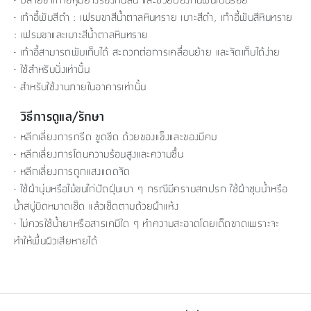
- เก้าอี้พับสีดำ : เฟรมขาสีน้ำตาลหินทราย เบาะสีดำ, เก้าอี้พับสีหินทราย
: เฟรมขาและเบาะสีน้ำตาลหินทราย
- เก้าอี้สามารถพับเก็บได้ สะดวกต่อการเคลื่อนย้าย และจัดเก็บได้ง่าย
- ใช้สำหรับนั่งเท่านั้น
- สำหรับใช้งานภายในอาคารเท่านั้น
วิธีการดูแล/รักษา
- หลีกเลี่ยงการกรีด ขูดขีด ด้วยของแข็งและของมีคม
- หลีกเลี่ยงการโดนความร้อนสูงและความชื้น
- หลีกเลี่ยงการถูกแสงแดดจัด
- ใช้ผ้านุ่มหรือไม้ขนไก่ปัดฝุ่นเบา ๆ กรณีมีคราบสกปรก ใช้ผ้าชุบน้ำหรือ
น้ำสบู่บิดหมาดเช็ด แล้วเช็ดตามด้วยผ้าแห้ง
- ไม่ควรใช้น้ำยาหรือสารเคมีใด ๆ ทำความสะอาดโดยเด็ดขาดเพราะจะ
ทำให้พื้นผิวเสียหายได้