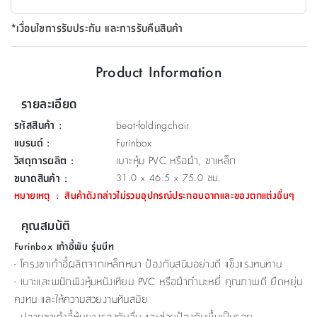
ที่
*เงื่อนไขการรับประกัน และการรับคืนสินค้า
วาง
ของ
อเนกประสงค์
Product Information
ถัง
รายละเอียด
น้ำ
รหัสสินค้า
:
beat-foldingchair
แบรนด์
:
Furinbox
วัสดุการผลิต
:
เบาะหุ้ม PVC หรือผ้า, ขาเหล็ก
ขนาดสินค้า
:
31.0 x 46.5 x 75.0 ซม.
หมายเหตุ
:
สินค้าดังกล่าวไม่รวมอุปกรณ์ประกอบฉากและของตกแต่งอื่นๆ
คุณสมบัติ
Furinbox เก้าอี้พับ รุ่นบีท
- โครงขาเก้าอี้ผลิตจากเหล็กหนา ป้องกันสนิมอย่างดี แข็งแรงทนทาน
- เบาะและพนักพิงหุ้มหนังเทียม PVC หรือผ้ากำมะหยี่ คุณภาพดี ยืดหยุ่น
คงทน และให้ความสวยงามทันสมัย
- ปลายขาเก้าอี้หุ้มยางรองกันลื่น และช่วยป้องกันพื้นเป็นรอย