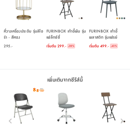
ที่วางเครื่องประดับ รุ่นลิโอ
FURINBOX เก้าอี้พับ รุ่น
FURINBOX เก้าอี้
ร่า - สีทอง
เฟล็กซ์ซี่
พลาสติก รุ่นเฟรย์
295.-
เริ่มต้น
299.-
เริ่มต้น
499.-
-
-
38
%
43
%
เพิ่มเติมจากซีรีส์นี้