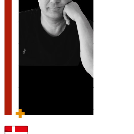
สตี
ใส่
สไลด์
น้ำ
ออฟฟิศ
ลิ้น
เฟ่น&ส
รองเท้า
รุ่น
เก้าอี้
ชัก
เต
อุปกรณ์
วา
สตูล
สำนักงาน
ตะกร้า
ตัส
ภายใน
โน่
อเนกประสงค์
ห้องน้ำ
ตู้
ชุด
ลิ้น
กล่อง
ผ้า
ห้อง
ชัก
อเนกประสงค์
ขนหนู
นอน
และ
รุ่น
ตู้
ชุด
เมล
ลิ้น
คลุม
เบิร์น
ชัก
อาบ
อเนกประสงค์
น้ำ
ชั้น
อุปกรณ์
วาง
อาบ
อเนกประสงค์
น้ำ
ถาด
วาง