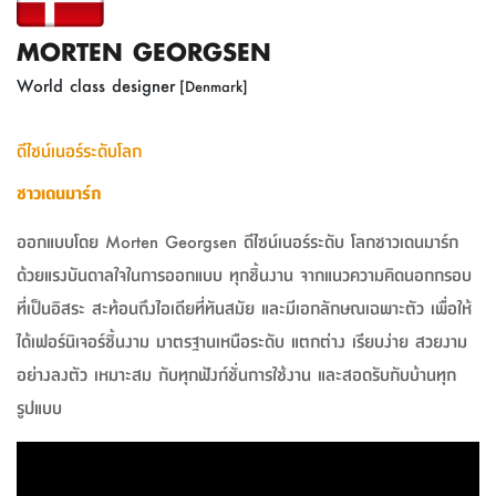
ที่
MORTEN GEORGSEN
วาง
ของ
World class designer
[Denmark]
อเนกประสงค์
ดีไซน์เนอร์ระดับโลก
ถัง
น้ำ
ชาวเดนมาร์ก
ออกแบบโดย Morten Georgsen ดีไซน์เนอร์ระดับ โลกชาวเดนมาร์ก
ด้วยแรงบันดาลใจในการออกแบบ ทุกชิ้นงาน จากแนวความคิดนอกกรอบ
ที่เป็นอิสระ สะท้อนถึงไอเดียที่ทันสมัย และมีเอกลักษณเฉพาะตัว เพื่อให้
ได้เฟอร์นิเจอร์ชิ้นงาม มาตรฐานเหนือระดับ แตกต่าง เรียบง่าย สวยงาม
อย่างลงตัว เหมาะสม กับทุกฟังก์ชั่นการใช้งาน และสอดรับกับบ้านทุก
รูปแบบ