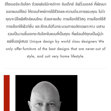
จบ
ฟุต
รูป
เม็ด
จัด
อุปกรณ์
ตกแต่ง
เครื่อง
โคม
อุปกรณ์
ตะกร้า
อาหาร
ของ
รุ่น
โมริ
โน่
ดีไซเนอร์ระดับโลก ด้วยเฟอร์นิเจอร์จาก อินเด็กซ์ ลิฟวิ่งมอลล์ ที่พัฒนา
ครัว
แป้ง
วาง
และ
นั่ง
อุปกรณ์
ใน
ตู้
โฟม
แต่ง
ถัง
ทำความ
โซฟา
สวน
ครัว
ไฟ
จัด
ผ้า
ใน
เพ
ซี
ออกแบบดีไซน์ ให้ตอบโจทย์การใช้ชีวิตและความต้องการของคุณ ไม่ว่า
เล่น
และ
ปลอก
รูป
ซัก
ซี
สูง
สวน
ขยะ
สะอาด
ภาชนะ
ชุด
รุ่น
ระย้า
เก็บ
ห้องน้ำ
นเน่
รีส์
โต๊ะ
อุปกรณ์
อบ
ตู้
ผ้า
ปั้น
อุปกรณ์
โคม
รีส์
เก้าอี้
แบบ
จัด
ห้อง
จิ
คุณจะมีไลฟ์สไตล์แบบไหน ด้วยลายเส้น การเลือกใช้วัสดุ การเลือกใช้สี
สำหรับ
ข้าง
ห้อง
การ
รีด
แขวน
ตู้
นวม
ตกแต่ง
ราง
อุปกรณ์
ไฟ
พับ
หลอด
ใช้
เก็บ
กระจก
วา
นอน
นนี่
สำนักงาน
การเลือกใช้ฟังก์ชั่น และลึกลงไปถึงกระบวนการผลิตเฉพาะทาง ผสาน
เตียง
เก็บ
เดิน
และ
ติด
เตี้ย
และ
ม่าน
ตกแต่ง
ห้อง
ไฟ
เท้า
อาหาร
ตั้ง
ซาบิ
รุ่น
รวมเป็นงานชิ้นเอกระดับโลกในแบบที่เป็นคุณ ที่พร้อมให้คุณเป็นผู้นำ
ของ
ที่
เครื่อง
ทาง
หลอด
นอน
โต๊ะ
ผนัง
อุปกรณ์
พื้นที่
โซฟา
และ
กล่อง
เหยียบ
พื้น
ซี
ซี
ตู้
รอง
เบาะ
มือ
แฟชั่นอยู่เสมอ Unique design by world class designers We
ไฟ
พับ
ตกแต่ง
ใน
อุปกรณ์
รุ่น
อุปกรณ์
ทิช
และ
รีส์
รีน
บริเวณ
ช่าง
ตู้
สำหรับ
นอน
รอง
ห้อง
สินค้า
สวน
ใน
โด
ชู่
กระจก
only offer furniture of the best designs that are never out of
นอก
และ
นั่ง
ไซด์
ใช้
แจกัน
นั่ง
แนะนำ
ครัว
ชุด
มิ
ติด
style, and suit very home lifestyle.
บ้าน
ที่นอน
อุปกรณ์
เล่น
บอร์ด
ใน
พรม
ที่
ห้อง
เน็ก
ผนัง
และ
ปิคนิค
อุปกรณ์
ปรับปรุง
ครัว
ดัก
เก็บ
นอน
สวน
โต๊ะ
ตกแต่ง
ออกแบบ
บ้าน
และ
ฝุ่น
โซฟา
เครื่อง
ฝักบัว
รุ่น
ภาษา
ตู้
กลาง
ผนัง
ห้อง
รุ่น
สำอาง
/
เมล
บิล
เสื้อผ้า
อาหาร
เคียร่
และ
สาย
ตัน
โต๊ะ
เครื่อง
ต์
ใน
ไทย
Eng
า
เครื่อง
ฉีด
อิน
คอนโซล
หอม
แบบ
ตู้
ตู้
ประดับ
ชำระ
เฟอร์นิเจอร์
คุณ
สำนักงาน
โซฟา
เสื้อผ้า
/
โต๊ะ
พรม
รุ่น
กล่อง
บาน
ก๊อก
ข้าง
ตู้
โฮม