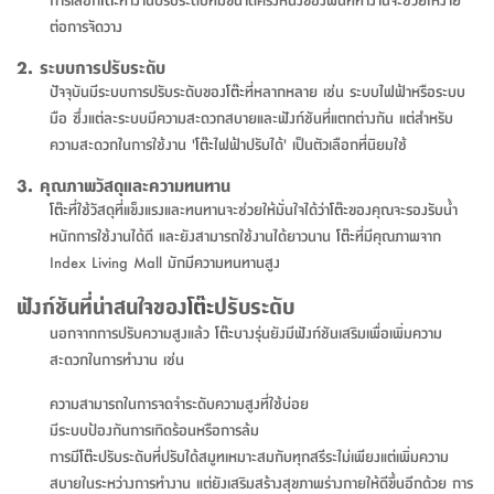
สตี
ใส่
สไลด์
น้ำ
ออฟฟิศ
ลิ้น
ต่อการจัดวาง
เฟ่น&ส
รองเท้า
รุ่น
เก้าอี้
ชัก
เต
อุปกรณ์
วา
2. ระบบการปรับระดับ
สตูล
สำนักงาน
ตะกร้า
ตัส
ภายใน
โน่
ปัจจุบันมีระบบการปรับระดับของ
โต๊ะ
ที่หลากหลาย เช่น ระบบไฟฟ้าหรือระบบ
อเนกประสงค์
ห้องน้ำ
มือ ซึ่งแต่ละระบบมีความสะดวกสบายและฟังก์ชันที่แตกต่างกัน แต่สำหรับ
ตู้
ชุด
ความสะดวกในการใช้งาน '
โต๊ะ
ไฟฟ้าปรับได้' เป็นตัวเลือกที่นิยมใช้
ลิ้น
กล่อง
ผ้า
ห้อง
ชัก
อเนกประสงค์
3. คุณภาพวัสดุและความทนทาน
ขนหนู
นอน
โต๊ะ
ที่ใช้วัสดุที่แข็งแรงและทนทานจะช่วยให้มั่นใจได้ว่า
โต๊ะ
ของคุณจะรองรับน้ำ
และ
รุ่น
ตู้
หนักการใช้งานได้ดี และยังสามารถใช้งานได้ยาวนาน
โต๊ะ
ที่มีคุณภาพจาก
ชุด
เมล
ลิ้น
Index Living Mall มักมีความทนทานสูง
คลุม
เบิร์น
ชัก
อาบ
ฟังก์ชันที่น่าสนใจของ
โต๊ะ
ปรับระดับ
อเนกประสงค์
น้ำ
นอกจากการปรับความสูงแล้ว
โต๊ะ
บางรุ่นยังมีฟังก์ชันเสริมเพื่อเพิ่มความ
สะดวกในการทำงาน เช่น
ชั้น
อุปกรณ์
วาง
อาบ
ความสามารถในการจดจำระดับความสูงที่ใช้บ่อย
อเนกประสงค์
น้ำ
มีระบบป้องกันการเกิดร้อนหรือการล้ม
การมี
โต๊ะ
ปรับระดับที่ปรับได้สมูทเหมาะสมกับทุกสรีระไม่เพียงแต่เพิ่มความ
ถาด
สบายในระหว่างการทำงาน แต่ยังเสริมสร้างสุขภาพร่างกายให้ดีขึ้นอีกด้วย การ
วาง