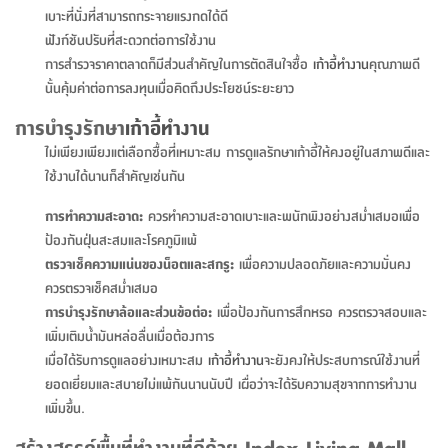
สตี
ใส่
สไลด์
น้ำ
เบาะที่นั่งที่สามารถกระจายแรงกดได้ดี
ออฟฟิศ
ลิ้น
เฟ่น&ส
รองเท้า
รุ่น
เก้าอี้
ฟังก์ชันปรับที่สะดวกต่อการใช้งาน
ชัก
เต
อุปกรณ์
วา
สตูล
การสำรวจราคาตลาดก็มีส่วนสำคัญในการตัดสินใจซื้อ
เก้าอี้ทำงาน
คุณภาพดี
สำนักงาน
ตะกร้า
ตัส
ภายใน
โน่
นั้นคุ้มค่าต่อการลงทุนเมื่อคิดถึงประโยชน์ระยะยาว
อเนกประสงค์
ห้องน้ำ
ตู้
ชุด
การบำรุงรักษา
เก้าอี้ทำงาน
ลิ้น
กล่อง
ผ้า
ห้อง
ไม่เพียงเพียงแต่เลือกซื้อที่เหมาะสม การดูแลรักษาเก้าอี้ให้คงอยู่ในสภาพดีและ
ชัก
อเนกประสงค์
ขนหนู
นอน
ใช้งานได้นานก็สำคัญเช่นกัน
และ
รุ่น
ตู้
การทำความสะอาด:
ควรทำความสะอาดเบาะและพนักพิงอย่างสม่ำเสมอเพื่อ
ชุด
เมล
ลิ้น
ป้องกันฝุ่นสะสมและโรคภูมิแพ้
คลุม
เบิร์น
ชัก
ตรวจเช็คความแน่นของน็อตและสกรู:
เพื่อความปลอดภัยและความมั่นคง
อาบ
อเนกประสงค์
ควรตรวจเช็คสม่ำเสมอ
น้ำ
การบำรุงรักษาล้อและส่วนข้อต่อ:
เพื่อป้องกันการสึกหรอ ควรตรวจสอบและ
ชั้น
อุปกรณ์
เพิ่มเติมน้ำมันหล่อลื่นเมื่อต้องการ
วาง
อาบ
เมื่อได้รับการดูแลอย่างเหมาะสม
เก้าอี้ทำงาน
จะยังคงให้ประสบการณ์ใช้งานที่
อเนกประสงค์
น้ำ
ยอดเยี่ยมและสบายไม่แพ้กันนานนับปี เผื่อว่าจะได้รับความสุขจากการทำงาน
เพิ่มขึ้น.
ถาด
สร้างสรรค์พื้นที่ทำงานที่ดีด้วย Index Living Mall
วาง