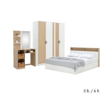
ที่
วาง
ของ
อเนกประสงค์
ถัง
น้ำ