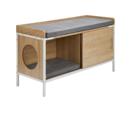
ที่
วาง
ของ
อเนกประสงค์
ถัง
น้ำ