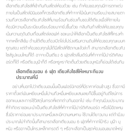
เลือกเตียงคิงไซส์ที่เข้ากันกับสไตล์ห้องด้วย เช่น ถ้าห้องของคุณมีการตกแต่ง
ภายในเป็นสไตล์มินิมอลก็ควรเลือกเตียงที่ทำจากไม้เน้นความเรียบง่ายสบายตา
รวมถึงควรเลือกเตียงคิงไซส์ที่มาพร้อมกับช่องเก็บของใต้เตียงเพื่อให้ภายใน
ห้องมีความเป็นระเบียบเรียบร้อยมากยิ่งขึ้นด้วย กลับกันถ้าสไตล์ห้องของคุณ
เน้นความดุดันดิบเถื่อนสไตล์ลอฟท์ ขอแนะนำให้เลือกเป็นเตียงคิงไซส์ที่โครงทำ
จากเหล็กสีเข้ม ด้านใต้เตียงต้องเปิดโล่งโปร่งเสริมความดิบให้ห้องของคุณแบบค
คูณสอง แต่ถ้าห้องของคุณไม่ได้มีสไตล์ที่ชัดเจนแล้วล่ะก็ สามารถเลือกเตียงคิง
ไซส์รูปแบบไหนก็ได้ อาจจะเป็นเตียง 6 ฟุตสไตล์โมเดิร์นที่ทำจากไม้ปาร์ติเคิลบ
อร์ดก็ได้ หรือเตียงบุผ้าก็ดี หรือหรูหราจัดเต็มด้วยเตียงบุหนังก็ย่อมได้เช่นกัน
เลือกเตียงนอน 6 ฟุต เตียงคิงไซส์ให้เหมาะกับงบ
ประมาณที่มี
อย่างที่บอกไปว่าเตียงนอนนั้นเป็นเฟอร์นิเจอร์ที่มีราคาค่อนข้างสูง ซึ่งอาจมี
ราคาตั้งแต่พันเหยียบหมื่นไปจนถึงหมื่นเหยียบแสนเลยก็มีขึ้นอยู่กับดีไซน์การ
ออกแบบและการใช้วัสดุในเกรดที่แตกต่างกันออกไป เช่น ถ้าคุณมีงบประมาณ
ที่จำกัดเราขอแนะนำเป็นเตียงคิงไซส์ที่ทำจากไม้ปาร์ติเคิลบอร์ด หรือไม้อัดแทน
ซึ่งมีราคาย่อมเยาประมาณหนึ่งและมีความทนทาน ใช้งานได้ยาวนาน แต่ถ้ามีงบ
ประมาณไม่จำกัดนั้นก็สามารถเลือกเตียงนอน 6 ฟุตที่ทำจากไม้จริง บุผ้า บุ
หนัง หรืออาจเป็นโครงเหล็กเกรดดี ๆ หรือจะเลือกเป็นชุดห้องนอนขนาดใหญ่