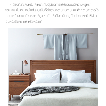
- เตียงคิงไซส์บุหนัง ที่เหมาะกับผู้ต้องการให้ห้องนอนมีความหรูหรา
ที่
สวยงาม ซึ่งเตียงคิงไซส์บุหนังนั้นก็ถือว่ามีความทนทาน และทำความสะอาดได้
วาง
ง่าย แต่ก็แลกมาด้วยราคาที่สูงเช่นกัน ซึ่งก็อาจขึ้นอยู่กับประเภทหนังที่ใช้ว่า
ของ
เป็นหนังสังเคราะห์ หรือหนังแท้
อเนกประสงค์
ถัง
น้ำ