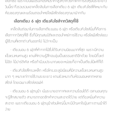
สตี
เลือกซื้อ เพราะเป็นเฟอร์นิเจอร์ที่มีราคาสูงทว่าควรค่าแก่การลงทุนในระยะยาว
ใส่
สไลด์
น้ำ
ออฟฟิศ
ลิ้น
เฟ่น&ส
วันนี้เราจึงรวบรวมเอาเคล็ดลับในการเลือกเตียง 6 ฟุต เตียงคิงไซส์ให้เหมาะกับ
รองเท้า
รุ่น
เก้าอี้
ชัก
เต
ห้องของคุณและพร้อมตอบโจทย์ไลฟ์สไตล์ของคุณมาฝากกัน
อุปกรณ์
วา
สตูล
สำนักงาน
ตะกร้า
ตัส
ภายใน
โน่
เลือกเตียง 6 ฟุต เตียงคิงไซส์จากวัสดุที่ใช้
อเนกประสงค์
ห้องน้ำ
ตู้
เคล็ดลับต่อมาในการเลือกเตียงนอน 6 ฟุต หรือเตียงคิงไซส์นั่นก็คือการ
ชุด
ลิ้น
เลือกจากวัสดุที่ใช้ ซึ่งก็มีคุณสมบัติและตอบโจทย์การใช้งาน หรือไลฟ์สไตล์ของ
กล่อง
ผ้า
ห้อง
ชัก
ผู้ใช้งานที่แตกต่างกันออกไป ไม่ว่าจะเป็น
อเนกประสงค์
ขนหนู
นอน
และ
รุ่น
- เตียงนอน 6 ฟุตที่ทำจากไม้ซึ่งได้รับความนิยมมากที่สุด เพราะมีความ
ตู้
ชุด
เมล
แข็งแรงทนทานสูง แถมให้ความรู้สึกอบอุ่นเป็นธรรมชาติอีกด้วย โดยมีตั้งแต่
ลิ้น
คลุม
เบิร์น
ไม้อัด ไม้ปาร์ติเคิล หรือถ้ามีงบประมาณเยอะหน่อยก็อาจเป็นเตียงไม้แท้ก็ได้
ชัก
อาบ
- เตียงคิงไซส์โครงเหล็ก หรือโครงอะลูมิเนียมที่มีความแข็งแรงทนทานสูง
อเนกประสงค์
น้ำ
มาก ๆ เหมาะแก่การใช้งานระยะยาว แถมยังเหมาะกับห้องนอนหลากหลาย
สไตล์ โดยเฉพาะสไตล์ลอฟท์
ชั้น
อุปกรณ์
วาง
อาบ
- เตียงนอน 6 ฟุตบุผ้า เน้นระบายอากาศและความร้อนได้ดี เวลานอนคุณ
อเนกประสงค์
น้ำ
จะรู้สึกสบายตัว สามารถถอดซักทำความสะอาดได้ง่าย แต่ต้องหมั่นทำความ
สะอาด เพราะเตียงนอน 6 ฟุตบุผ้าส่วนใหญ่นั้นจะมีปัญหาไรฝุ่นเกาะตามผ้าได้
ถาด
ง่าย
วาง