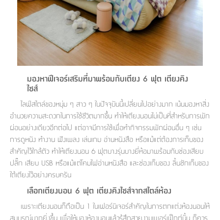
มองหาฟีเจอร์เสริมที่มาพร้อมกับเตียง 6 ฟุต เตียงคิง
ไซส์
ไลฟ์สไตล์ของหนุ่ม ๆ สาว ๆ ในปัจจุบันนี้เปลี่ยนไปอย่างมาก เน้นมองหาสิ่ง
อำนวยความสะดวกในการใช้ชีวิตมากขึ้น ทำให้เตียงนอนไม่เป็นที่สำหรับการพัก
ผ่อนอย่างเดียวอีกต่อไป แต่อาจมีการใช้เพื่อทำกิจกรรมพักผ่อนอื่น ๆ เช่น
การดูหนัง ทำงาน ฟังเพลง เล่นเกม อ่านหนังสือ หรือแม้แต่ต้องการเก็บของ
สำคัญไว้ใกล้ตัว ทำให้เตียงนอน 6 ฟุตบางรุ่นบางยี่ห้อมาพร้อมกับช่องเสียบ
ปลั๊ก เสียบ USB หรือแม้แต่โคมไฟอ่านหนังสือ และช่องเก็บของ ลิ้นชักเก็บของ
ใต้เตียงไว้อย่างครบครัน
เลือกเตียงนอน 6 ฟุต เตียงคิงไซส์จากสไตล์ห้อง
เพราะเตียงนอนก็ถือเป็น 1 ในเฟอร์นิเจอร์สำคัญในการตกแต่งห้องนอนให้
สมบูรณ์มากยิ่งขึ้น เพื่อให้มองห้องนอนแล้วรู้สึกสวยงามเพอร์เฟ็กต์นั้น ก็ควร