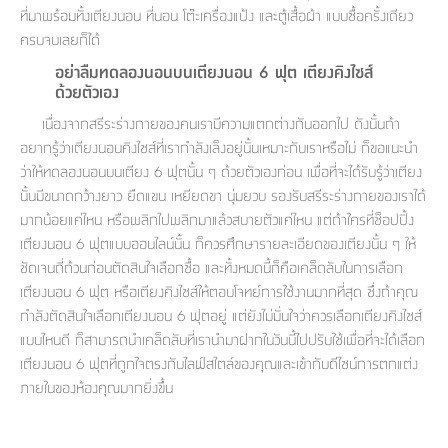
ที่มาพร้อมทั้งเตียงนอน ที่นอน โต๊ะเครื่องแป้ง และตู้เสื้อผ้า แบบซื้อครั้งเดียว
ครบจบเลยก็ได้
อย่าลืมทดลองนอนบนเตียงนอน 6 ฟุต เตียงคิงไซส์
ด้วยตัวเอง
เนื่องจากสรีระร่างกายของคนเรามีความแตกต่างกันออกไป ดังนั้นถ้า
อยากรู้ว่าเตียงนอนคิงไซส์ที่เรากำลังเล็งอยู่นั้นเหมาะกับเราหรือไม่ ก็ขอแนะนำ
ว่าให้ทดลองนอนบนเตียง 6 ฟุตนั้น ๆ ด้วยตัวเองก่อน เพื่อที่จะได้รับรู้ว่าเตียง
นั้นมีขนาดกว้างยาว ยืดแขน เหยียดขา นุ่มยวบ รองรับสรีระร่างกายของเราได้
มากน้อยแค่ไหน หรือพลิกไปพลิกมาแล้วสบายตัวแค่ไหน แต่ถ้าใครที่ช็อปปิ้ง
เตียงนอน 6 ฟุตแบบออนไลน์นั้น ก็ควรศึกษารายละเอียดของเตียงนั้น ๆ ให้
ชัดเจนถี่ถ้วนก่อนตัดสินใจเลือกซื้อ และทั้งหมดนี้ก็คือเคล็ดลับในการเลือก
เตียงนอน 6 ฟุต หรือเตียงคิงไซส์ให้ตอบโจทย์การใช้งานมากที่สุด ซึ่งถ้าคุณ
กำลังตัดสินใจเลือกเตียงนอน 6 ฟุตอยู่ แต่ยังไม่มั่นใจว่าควรเลือกเตียงคิงไซส์
แบบไหนดี ก็สามารถนำเคล็ดลับที่เรานำมาฝากในวันนี้ไปปรับใช้เพื่อที่จะได้เลือก
เตียงนอน 6 ฟุตที่ถูกใจตรงกับไลฟ์สไตล์ของคุณและเข้ากับดีไซน์การตกแต่ง
ภายในของห้องคุณมากยิ่งขึ้น