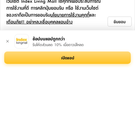
เว็บไซต์ Index Living Mall ใช้คุกกี้เพื่อประสบการณ์
การใช้งานที่ดี การคลิกปุ่มยอมรับ หรือ ใช้งานเว็บไซต์
ของเราถือเป็นการยอมรับ
นโยบายการใช้งานคุกกี้
และ
เตือนภัย!! อย่าหลงเชื่อบุคคลแอบอ้าง
ยินยอม
ช้อปบนแอปถูกกว่า
รับโค้ดส่วนลด 10% เมื่อดาวน์โหลด
เปิดแอป