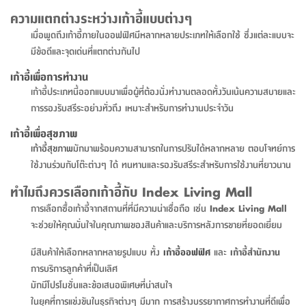
สตี
ใส่
สไลด์
น้ำ
ออฟฟิศ
ลิ้น
ความแตกต่างระหว่างเก้าอี้แบบต่างๆ
เฟ่น&ส
รองเท้า
รุ่น
เก้าอี้
ชัก
เต
เมื่อพูดถึงเก้าอี้ภายในออฟฟิศมีหลากหลายประเภทให้เลือกใช้ ซึ่งแต่ละแบบจะ
อุปกรณ์
วา
สตูล
สำนักงาน
ตะกร้า
ตัส
มีข้อดีและจุดเด่นที่แตกต่างกันไป
ภายใน
โน่
อเนกประสงค์
ห้องน้ำ
ตู้
เก้าอี้เพื่อการทำงาน
ชุด
ลิ้น
เก้าอี้ประเภทนี้ออกแบบมาเพื่อผู้ที่ต้องนั่งทำงานตลอดทั้งวันเน้นความสบายและ
กล่อง
ผ้า
ห้อง
ชัก
การรองรับสรีระอย่างทั่วถึง เหมาะสำหรับการทำงานประจำวัน
อเนกประสงค์
ขนหนู
นอน
และ
รุ่น
เก้าอี้เพื่อสุขภาพ
ตู้
ชุด
เมล
เก้าอี้สุขภาพ
มักมาพร้อมความสามารถในการปรับได้หลากหลาย ตอบโจทย์การ
ลิ้น
คลุม
เบิร์น
ใช้งานร่วมกับโต๊ะต่างๆ ได้ ทนทานและรองรับสรีระสำหรับการใช้งานที่ยาวนาน
ชัก
อาบ
ทำไมถึงควรเลือกเก้าอี้กับ Index Living Mall
อเนกประสงค์
น้ำ
การเลือกซื้อเก้าอี้จากสถานที่ที่มีความน่าเชื่อถือ เช่น
Index Living Mall
ชั้น
จะช่วยให้คุณมั่นใจในคุณภาพของสินค้าและบริการหลังการขายที่ยอดเยี่ยม
อุปกรณ์
วาง
อาบ
มีสินค้าให้เลือกหลากหลายรูปแบบ ทั้ง
เก้าอี้ออฟฟิศ
และ
เก้าอี้สำนักงาน
อเนกประสงค์
น้ำ
การบริการลูกค้าที่เป็นเลิศ
มักมีโปรโมชั่นและข้อเสนอพิเศษที่น่าสนใจ
ถาด
ในยุคที่การแข่งขันในธุรกิจต่างๆ มีมาก การสร้างบรรยากาศการทำงานที่ดีเพื่อ
วาง